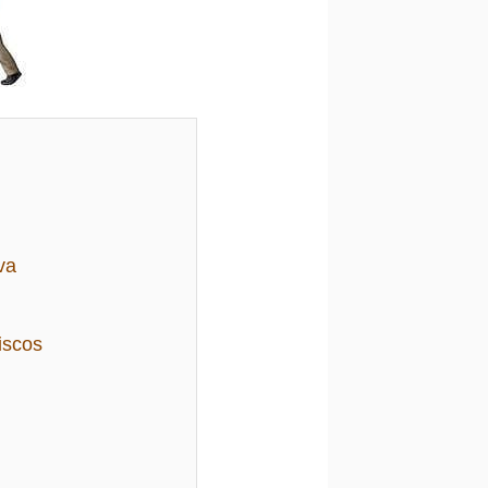
va
iscos