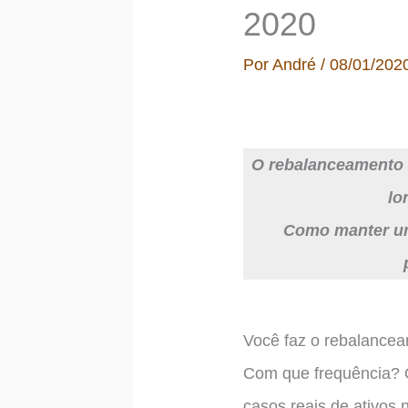
2020
Por
André
/
08/01/202
O rebalanceamento d
lo
Como manter uma
Você faz o rebalancea
Com que frequência?
casos reais de ativos 