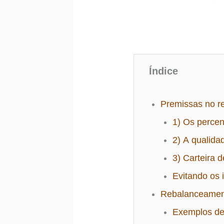
Índice
Premissas no r
1) Os percen
2) A qualida
3) Carteira 
Evitando os
Rebalanceament
Exemplos de