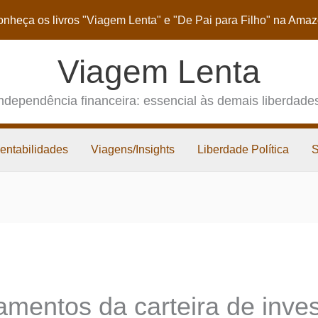
nheça os livros
"Viagem Lenta"
e
"De Pai para Filho"
na Amaz
Viagem Lenta
ndependência financeira: essencial às demais liberdade
entabilidades
Viagens/Insights
Liberdade Política
mentos da carteira de inve