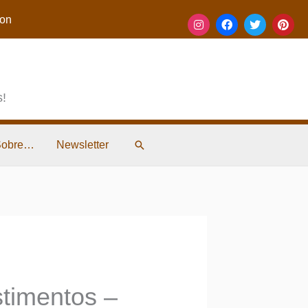
on
s!
Pesquisar
Sobre…
Newsletter
stimentos –