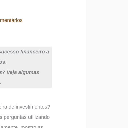
mentários
sucesso financeiro a
os
.
is? Veja algumas
.
ira de investimentos?
s perguntas utilizando
adamente, mostro as