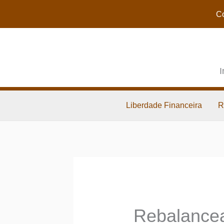
Co
I
Liberdade Financeira
R
Rebalancea