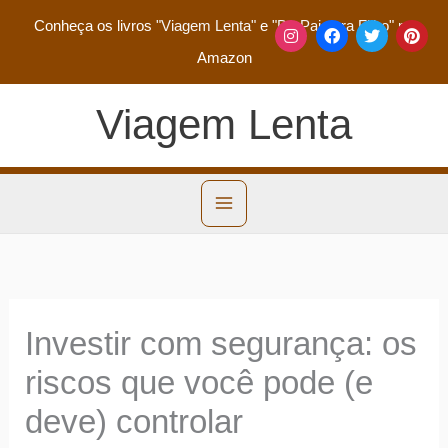
Conheça os livros
"Viagem Lenta"
e
"De Pai para Filho"
na
Amazon
Viagem Lenta
Investir com segurança: os
riscos que você pode (e
deve) controlar