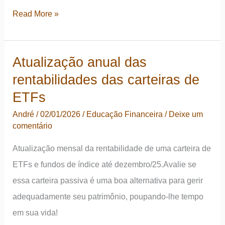
Carteira
Read More »
ativa
x
Atualização anual das
passiva:
rentabilidades das carteiras de
atualização
das
ETFs
rentabilidades
André
/
02/01/2026
/
Educação Financeira
/
Deixe um
comentário
Atualização mensal da rentabilidade de uma carteira de
ETFs e fundos de índice até dezembro/25.Avalie se
essa carteira passiva é uma boa alternativa para gerir
adequadamente seu patrimônio, poupando-lhe tempo
em sua vida!