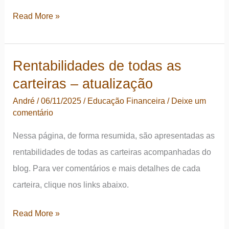
Atualização
Read More »
anual
das
Rentabilidades de todas as
rentabilidades
carteiras – atualização
das
carteiras
André
/
06/11/2025
/
Educação Financeira
/
Deixe um
comentário
de
ETFs
Nessa página, de forma resumida, são apresentadas as
rentabilidades de todas as carteiras acompanhadas do
blog. Para ver comentários e mais detalhes de cada
carteira, clique nos links abaixo.
Rentabilidades
Read More »