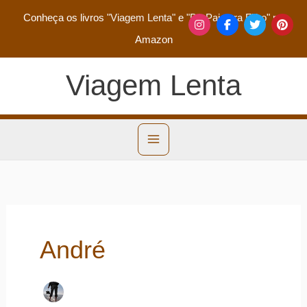
Conheça os livros
"Viagem Lenta"
e
"De Pai para Filho"
na
Amazon
Viagem Lenta
André