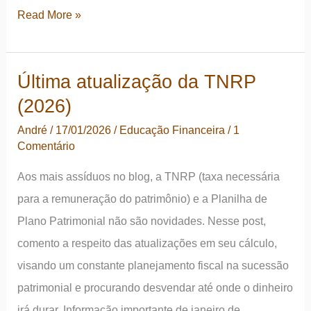
Um
Read More »
novo
capítulo
Última atualização da TNRP
após
(2026)
16
anos
André
/
17/01/2026
/
Educação Financeira
/
1
Comentário
de
independência
Aos mais assíduos no blog, a TNRP (taxa necessária
financeira
para a remuneração do patrimônio) e a Planilha de
Plano Patrimonial não são novidades. Nesse post,
comento a respeito das atualizações em seu cálculo,
visando um constante planejamento fiscal na sucessão
patrimonial e procurando desvendar até onde o dinheiro
irá durar. Informação importante de janeiro de