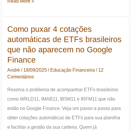
Rentabilidade
Read More »
atualizada
das
Como puxar 4 cotações
carteiras
automáticas de ETFs brasileiros
ativa
e
que não aparecem no Google
passiva
Finance
André
/
18/09/2025
/
Educação Financeira
/
12
Comentários
Resolva o problema de acompanhar ETFs brasileiros
como WRLD11, IMAB11, IB5M11 e IRFM11 que não
estão no Google Finance. Veja um passo a passo para
obter cotações automáticas de ETFs para sua planilha
e facilitar a gestão da sua carteira. Quem já