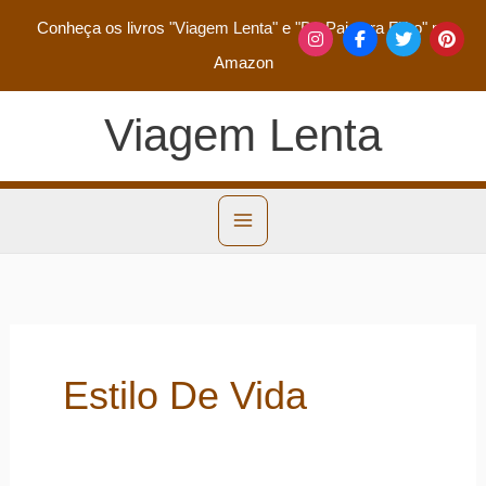
Conheça os livros
"Viagem Lenta"
e
"De Pai para Filho"
na
Amazon
Viagem Lenta
Estilo De Vida