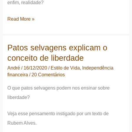
enfim, realidade?
6
Read More »
ideias
para
Patos selvagens explicam o
a
conceito de liberdade
revisão
de
André
/
16/12/2020
/
Estilo de Vida
,
Independência
financeira
/
20 Comentários
suas
resoluções
O que patos selvagens podem nos ensinar sobre
de
liberdade?
Ano-
Novo!
Veja esse pensamento instigado por um texto de
Rubem Alves.