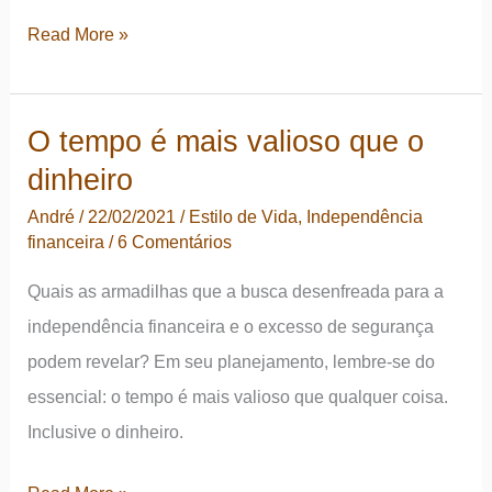
Por
Read More »
que
blogar?
O tempo é mais valioso que o
Um
dinheiro
papo
sobre
André
/
22/02/2021
/
Estilo de Vida
,
Independência
financeira
/
6 Comentários
desafios,
monetização
Quais as armadilhas que a busca desenfreada para a
e
independência financeira e o excesso de segurança
independência
podem revelar? Em seu planejamento, lembre-se do
financeira
essencial: o tempo é mais valioso que qualquer coisa.
Inclusive o dinheiro.