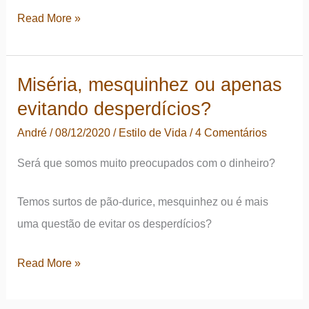
Patos
Read More »
selvagens
explicam
Miséria, mesquinhez ou apenas
o
evitando desperdícios?
conceito
de
André
/
08/12/2020
/
Estilo de Vida
/
4 Comentários
liberdade
Será que somos muito preocupados com o dinheiro?
Temos surtos de pão-durice, mesquinhez ou é mais
uma questão de evitar os desperdícios?
Miséria,
Read More »
mesquinhez
ou