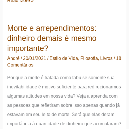
O
Read More »
tempo
é
Morte e arrependimentos:
mais
dinheiro demais é mesmo
valioso
que
importante?
o
André
/
20/01/2021
/
Estilo de Vida
,
Filosofia
,
Livros
/
18
dinheiro
Comentários
Por que a morte é tratada como tabu se somente sua
inevitabilidade é motivo suficiente para redirecionarmos
algumas atitudes em nossa vida? Veja a aprenda com
as pessoas que refletiram sobre isso apenas quando já
estavam em seu leito de morte. Será que elas deram
importância à quantidade de dinheiro que acumularam?