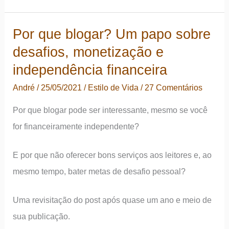
“Your
Money
Por que blogar? Um papo sobre
or
desafios, monetização e
Your
Life”
independência financeira
–
André
/
25/05/2021
/
Estilo de Vida
/
27 Comentários
9
Por que blogar pode ser interessante, mesmo se você
passos
for financeiramente independente?
até
a
E por que não oferecer bons serviços aos leitores e, ao
independência
mesmo tempo, bater metas de desafio pessoal?
financeira
Uma revisitação do post após quase um ano e meio de
sua publicação.