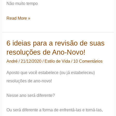
Não muito tempo
Morte
Read More »
e
arrependimentos:
6 ideias para a revisão de suas
dinheiro
resoluções de Ano-Novo!
demais
é
André
/
21/12/2020
/
Estilo de Vida
/
10 Comentários
mesmo
Aposto que você estabelece (ou já estabeleceu)
importante?
resoluções de ano-novo!
Nesse ano será diferente?
Ou será diferente a forma de enfrentá-las e torná-las,