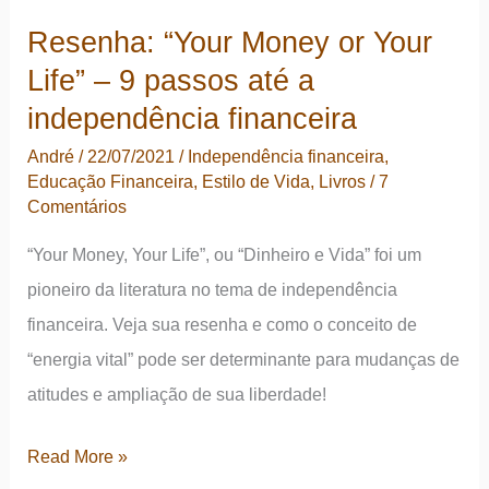
aprendi
Resenha: “Your Money or Your
sobre
Life” – 9 passos até a
carro
por
independência financeira
assinatura
André
/
22/07/2021
/
Independência financeira
,
Educação Financeira
,
Estilo de Vida
,
Livros
/
7
Comentários
“Your Money, Your Life”, ou “Dinheiro e Vida” foi um
pioneiro da literatura no tema de independência
financeira. Veja sua resenha e como o conceito de
“energia vital” pode ser determinante para mudanças de
atitudes e ampliação de sua liberdade!
Resenha:
Read More »