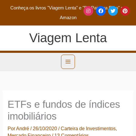
Conheça os livros
"Viagem Lenta"
e
"De Pai para Filho"
na
Amazon
Viagem Lenta
ETFs e fundos de índices
imobiliários
Por
André
/
26/10/2020
/
Carteira de Investimentos
,
Mercado Financeiro
/
13 Comentários