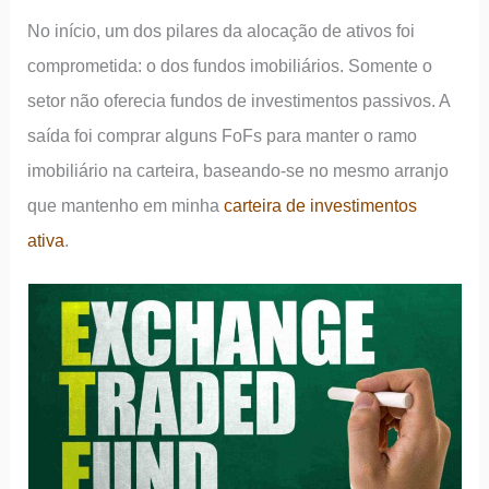
No início, um dos pilares da alocação de ativos foi
comprometida: o dos fundos imobiliários. Somente o
setor não oferecia fundos de investimentos passivos. A
saída foi comprar alguns FoFs para manter o ramo
imobiliário na carteira, baseando-se no mesmo arranjo
que mantenho em minha
carteira de investimentos
ativa
.