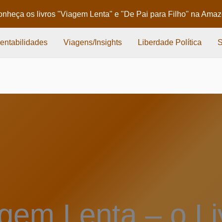
nheça os livros
"Viagem Lenta"
e
"De Pai para Filho"
na Amaz
entabilidades
Viagens/Insights
Liberdade Política
gem Lenta – o Li