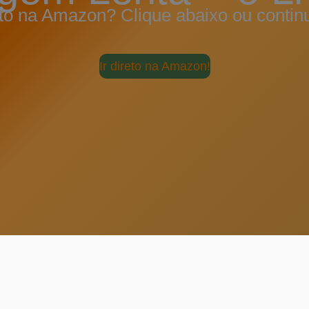
eto na Amazon? Clique abaixo ou contin
Ir direto na Amazon!