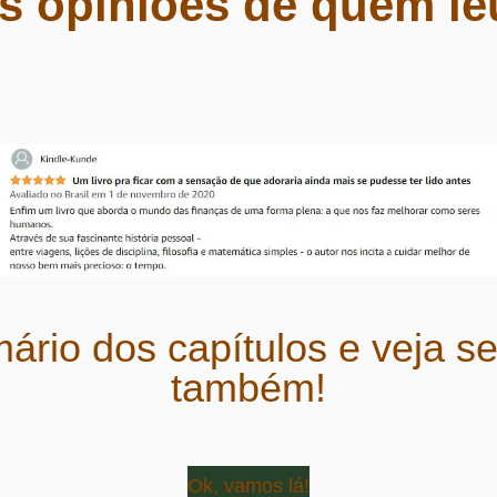
 opiniões de quem leu
ário dos capítulos e veja s
também!
Ok, vamos lá!