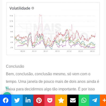
Conclusão
Bem, conclusão, conclusão mesmo, só vem com o
tempo. Uma janela de pouco mais de dois anos ainda é
91
baixa para decidirmos algo tão importante. É por isso
que meus movimentos ocorrem aos poucos, sempre
observando as tendências que analiso mensalmente.