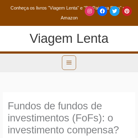
Conheça os livros
"Viagem Lenta"
e
"De Pai para Filho"
na
Amazon
Viagem Lenta
Fundos de fundos de
investimentos (FoFs): o
investimento compensa?