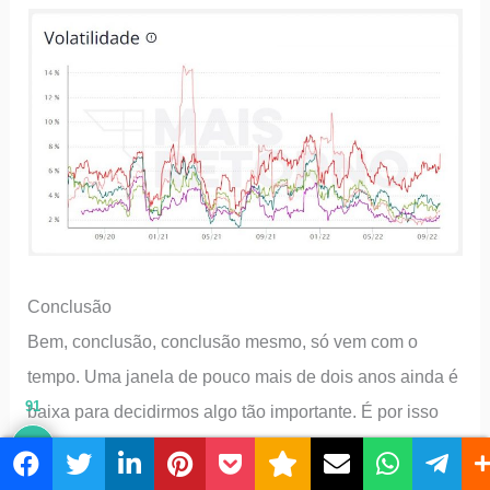
Conclusão
Bem, conclusão, conclusão mesmo, só vem com o
tempo. Uma janela de pouco mais de dois anos ainda é
91
baixa para decidirmos algo tão importante. É por isso
que meus movimentos ocorrem aos poucos, sempre
observando as tendências que analiso mensalmente.