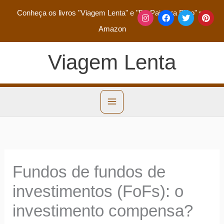
Conheça os livros
"Viagem Lenta"
e
"De Pai para Filho"
na
Amazon
Viagem Lenta
Fundos de fundos de
investimentos (FoFs): o
investimento compensa?