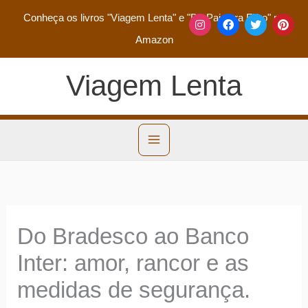
Conheça os livros
"Viagem Lenta"
e
"De Pai para Filho"
na
Amazon
Viagem Lenta
Do Bradesco ao Banco
Inter: amor, rancor e as
medidas de segurança.