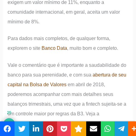
exigem um valor mínimo de 11%, enquanto a
comunidade internacional, em geral, aceita um valor
mínimo de 8%.
Para dados mais completos, de qualquer forma,
explorem o site
Banco Data
, muito bom e completo.
Vale o comentário que é importante a saudabilidade do
banco para sua perenidade, e com sua
abertura de seu
capital na Bolsa de Valores
em abril de 2018,
poderemos acompanhar com mais detalhes seus
balanços trimestrais, uma vez que a fintech sujeita-se a
25
um controle maior por regras da B3. Veja a
apresentação institucional do Banco Inter e o
fechamento dos últimos balanços acessando sua