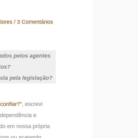
lores
/
3 Comentários
izados pelos agentes
tos?
ta pela legislação?
confiar?”
, escrevi
ndependência e
ndo em nossa própria
tivos ou acatando