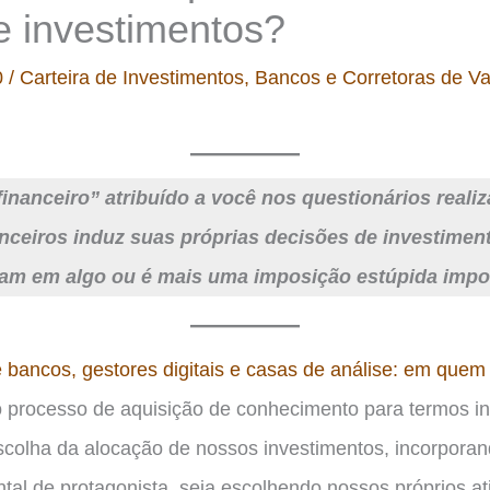
e investimentos?
0
/
Carteira de Investimentos
,
Bancos e Corretoras de Va
 financeiro” atribuído a você nos questionários real
anceiros induz suas próprias decisões de investimen
liam em algo ou é mais uma imposição estúpida impos
 bancos, gestores digitais e casas de análise: em quem 
o processo de aquisição de conhecimento para termos i
scolha da alocação de nossos investimentos, incorpora
tal de protagonista, seja escolhendo nossos próprios a