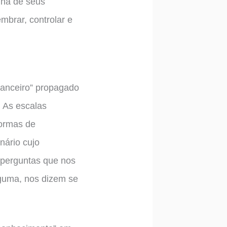
lha de seus
mbrar, controlar e
inanceiro” propagado
. As escalas
formas de
nário cujo
 perguntas que nos
lguma, nos dizem se