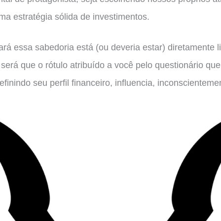
a estratégia sólida de investimentos.
rá essa sabedoria está (ou deveria estar) diretamente 
 será que o rótulo atribuído a você pelo questionário q
efinindo seu perfil financeiro, influencia, inconscientem