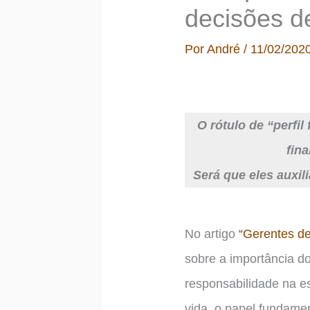
decisões d
Por
André
/
11/02/202
O rótulo de “perfil
fin
Será que eles auxi
No artigo
“Gerentes de
sobre a importância d
responsabilidade na e
vida, o papel fundamen