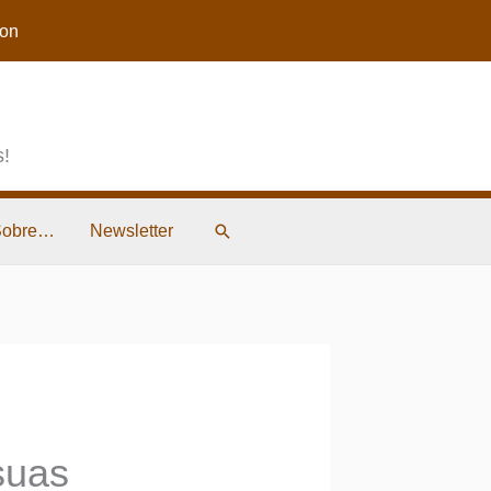
on
s!
Pesquisar
Sobre…
Newsletter
 suas