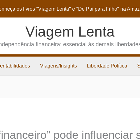
nheça os livros
"Viagem Lenta"
e
"De Pai para Filho"
na Amaz
Viagem Lenta
ndependência financeira: essencial às demais liberdade
entabilidades
Viagens/Insights
Liberdade Política
 financeiro” pode influenciar