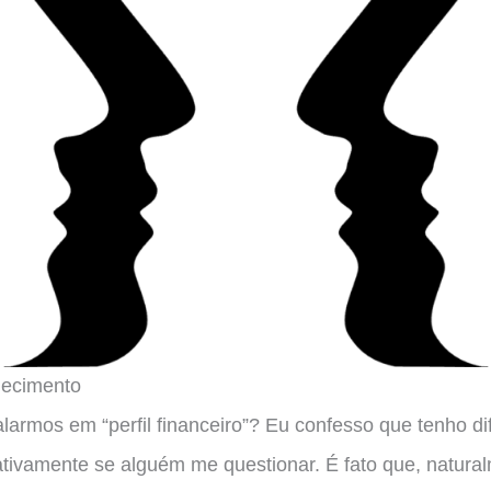
nhecimento
alarmos em “perfil financeiro”? Eu confesso que tenho d
ativamente se alguém me questionar. É fato que, natural