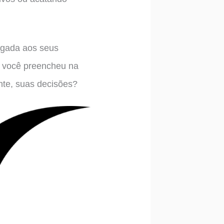
ligada aos seus
ue você preencheu na
ente, suas decisões?