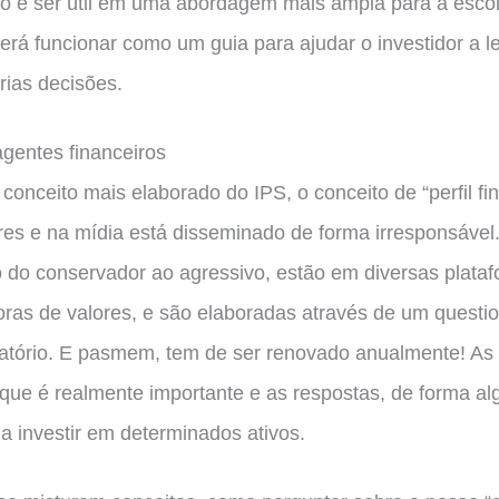
do e ser útil em uma abordagem mais ampla para a esco
erá funcionar como um guia para ajudar o investidor a le
rias decisões.
agentes financeiros
onceito mais elaborado do IPS, o conceito de “perfil f
res e na mídia está disseminado de forma irresponsável
 do conservador ao agressivo, estão em diversas plata
oras de valores, e são elaboradas através de um questio
atório. E pasmem, tem de ser renovado anualmente! As
ue é realmente importante e as respostas, de forma a
a investir em determinados ativos.