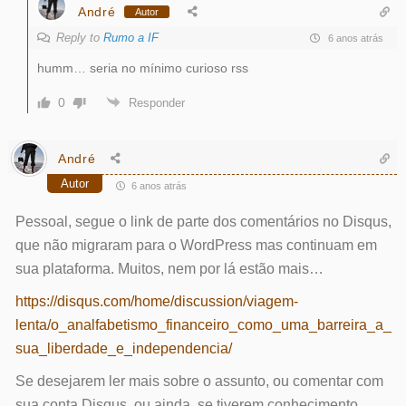
André
Autor
Reply to
Rumo a IF
6 anos atrás
humm… seria no mínimo curioso rss
0
Responder
André
Autor
6 anos atrás
Pessoal, segue o link de parte dos comentários no Disqus,
que não migraram para o WordPress mas continuam em
sua plataforma. Muitos, nem por lá estão mais…
https://disqus.com/home/discussion/viagem-
lenta/o_analfabetismo_financeiro_como_uma_barreira_a_
sua_liberdade_e_independencia/
Se desejarem ler mais sobre o assunto, ou comentar com
sua conta Disqus, ou ainda, se tiverem conhecimento