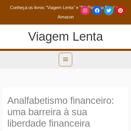
Conheça os livros
"Viagem Lenta"
e
"De Pai para Filho"
na
Amazon
Viagem Lenta
Analfabetismo financeiro:
uma barreira à sua
liberdade financeira