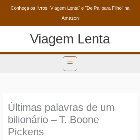
Conheça os livros
"Viagem Lenta"
e
"De Pai para Filho"
na
Amazon
Viagem Lenta
Últimas palavras de um
bilionário – T. Boone
Pickens