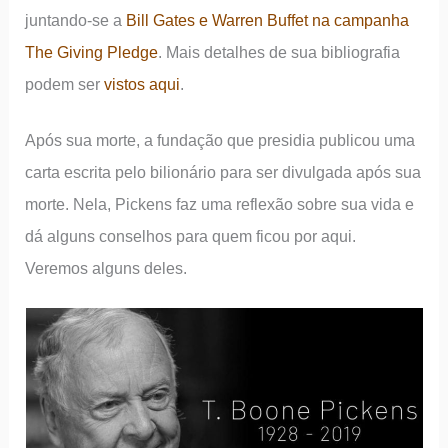
juntando-se a
Bill Gates e Warren Buffet na campanha
The Giving Pledge
. Mais detalhes de sua bibliografia
podem ser
vistos aqui
.
Após sua morte, a fundação que presidia publicou uma
carta escrita pelo bilionário para ser divulgada após sua
morte. Nela, Pickens faz uma reflexão sobre sua vida e
dá alguns conselhos para quem ficou por aqui.
Veremos alguns deles.