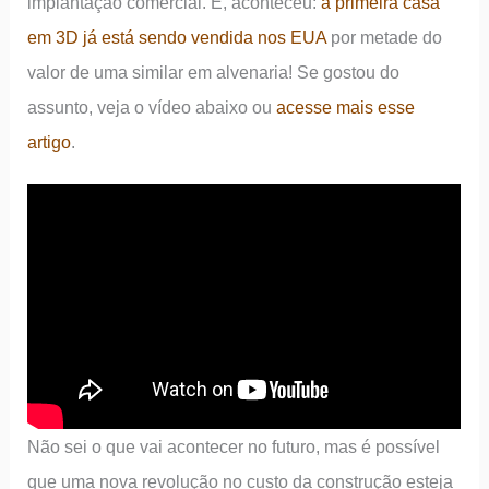
implantação comercial. E, aconteceu:
a primeira casa
em 3D já está sendo vendida nos EUA
por metade do
valor de uma similar em alvenaria! Se gostou do
assunto, veja o vídeo abaixo ou
acesse mais esse
artigo
.
Não sei o que vai acontecer no futuro, mas é possível
que uma nova revolução no custo da construção esteja