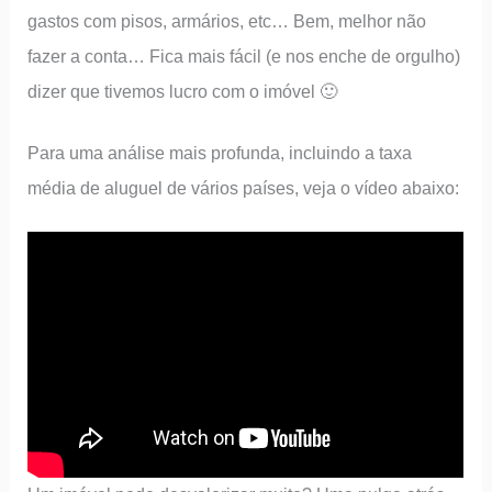
gastos com pisos, armários, etc… Bem, melhor não
fazer a conta… Fica mais fácil (e nos enche de orgulho)
dizer que tivemos lucro com o imóvel 🙂
Para uma análise mais profunda, incluindo a taxa
média de aluguel de vários países, veja o vídeo abaixo: