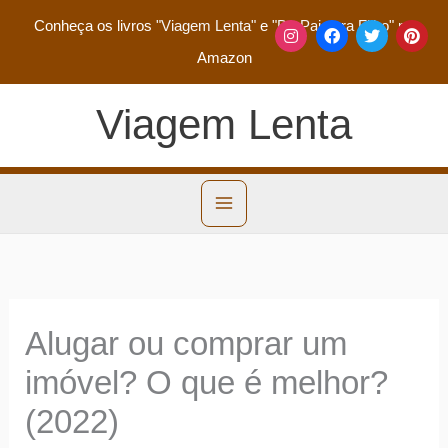
Conheça os livros
"Viagem Lenta"
e
"De Pai para Filho"
na
Amazon
Viagem Lenta
Alugar ou comprar um
imóvel? O que é melhor?
(2022)