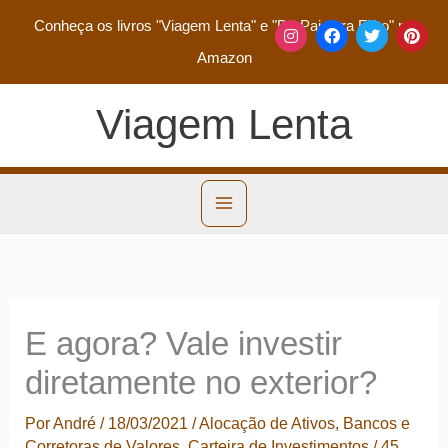
Conheça os livros
"Viagem Lenta"
e
"De Pai para Filho"
na
Amazon
Viagem Lenta
E agora? Vale investir
diretamente no exterior?
Por
André
/
18/03/2021
/
Alocação de Ativos
,
Bancos e
Corretoras de Valores
,
Carteira de Investimentos
/
45