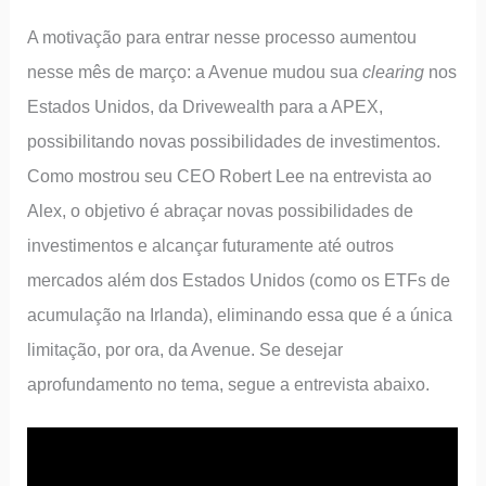
A motivação para entrar nesse processo aumentou
nesse mês de março: a Avenue mudou sua
clearing
nos
Estados Unidos, da Drivewealth para a APEX,
possibilitando novas possibilidades de investimentos.
Como mostrou seu CEO Robert Lee na entrevista ao
Alex, o objetivo é abraçar novas possibilidades de
investimentos e alcançar futuramente até outros
mercados além dos Estados Unidos (como os ETFs de
acumulação na Irlanda), eliminando essa que é a única
limitação, por ora, da Avenue. Se desejar
aprofundamento no tema, segue a entrevista abaixo.