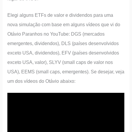
Elegi alguns ETFs de valor e dividendos para uma
nova simulação com base em alguns vídeos que vi do
Otávio Paranhos no YouTube: DGS (mercados
emergentes, dividendos), DLS (países desenvolvidos
exceto USA, dividendos), EFV (países desenvolvidos
exceto USA, valor), SLYV (small caps de valor nos
USA), EEMS (small caps, emergentes). Se desejar, veja
um dos vídeos do Otávio abaixo: