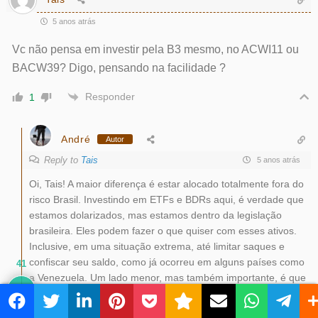
5 anos atrás
Vc não pensa em investir pela B3 mesmo, no ACWI11 ou
BACW39? Digo, pensando na facilidade ?
Responder
1
André
Autor
Reply to
Tais
5 anos atrás
Oi, Tais! A maior diferença é estar alocado totalmente fora do
risco Brasil. Investindo em ETFs e BDRs aqui, é verdade que
estamos dolarizados, mas estamos dentro da legislação
brasileira. Eles podem fazer o que quiser com esses ativos.
Inclusive, em uma situação extrema, até limitar saques e
confiscar seu saldo, como já ocorreu em alguns países como
41
a Venezuela. Um lado menor, mas também importante, é que
lá fora os custos são menores a longo prazo. Compare a taxa
de administração desses ativos que citou com suas