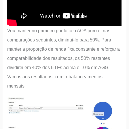
Vou manter no primeiro portfolio o AOA puro e, nas
comparações seguintes, diminui-lo para 50%. Para
manter a proporção de renda fixa constante e reforçar a
comparabilidade dos resultados, os 50% restantes
dividirei em 40% dos ETFs acima e 10% em AGG.
Vamos aos resultados, com rebalanceamentos
mensais: