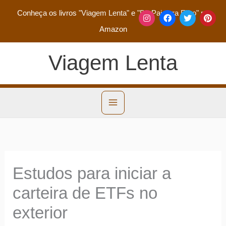
Conheça os livros
"Viagem Lenta"
e
"De Pai para Filho"
na
Amazon
Viagem Lenta
Estudos para iniciar a
carteira de ETFs no
exterior