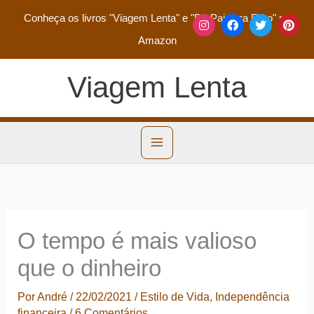
Conheça os livros
"Viagem Lenta"
e
"De Pai para Filho"
na
Amazon
Viagem Lenta
O tempo é mais valioso
que o dinheiro
Por
André
/
22/02/2021
/
Estilo de Vida
,
Independência
financeira
/
6 Comentários