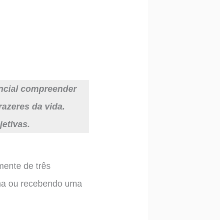
encial compreender
azeres da vida.
etivas.
mente de três
na ou recebendo uma