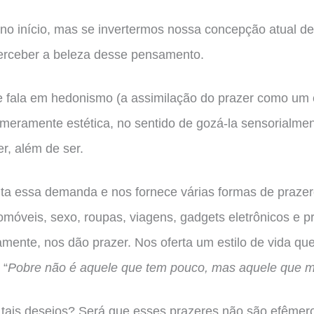
no início, mas se invertermos nossa concepção atual de 
erceber a beleza desse pensamento.
 fala em hedonismo (a assimilação do prazer como um es
eramente estética, no sentido de gozá-la sensorialme
r, além de ser.
ta essa demanda e nos fornece várias formas de prazer
móveis, sexo, roupas, viagens, gadgets eletrônicos e p
amente, nos dão prazer. Nos oferta um estilo de vida q
 “
Pobre não é aquele que tem pouco, mas aquele que m
tais desejos? Será que esses prazeres não são efêmer