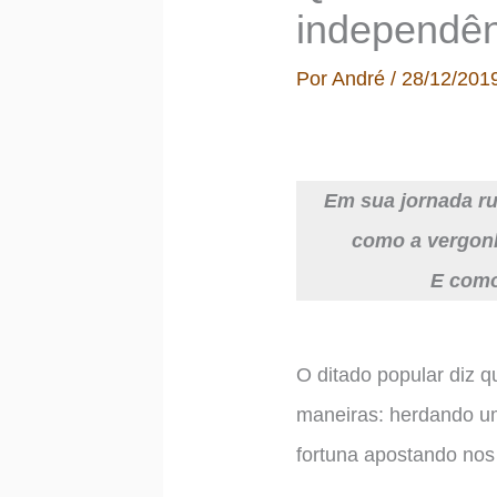
independên
Por
André
/
28/12/201
Em sua jornada ru
como a vergonh
E como
O ditado popular diz 
maneiras: herdando u
fortuna apostando nos 