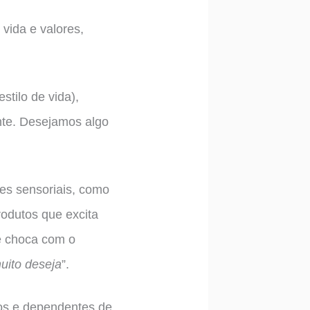
vida e valores,
tilo de vida),
nte. Desejamos algo
es sensoriais, como
rodutos que excita
ue choca com o
uito deseja
”.
os e dependentes de