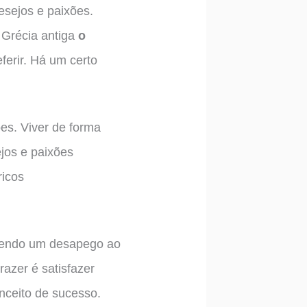
sejos e paixões.
 Grécia antiga
o
eferir. Há um certo
es. Viver de forma
jos e paixões
ricos
 sendo um desapego ao
azer é satisfazer
nceito de sucesso.