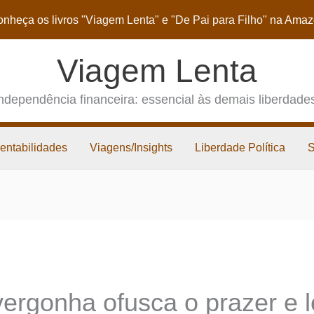
nheça os livros
"Viagem Lenta"
e
"De Pai para Filho"
na Amaz
Viagem Lenta
ndependência financeira: essencial às demais liberdade
entabilidades
Viagens/Insights
Liberdade Política
ergonha ofusca o prazer e 