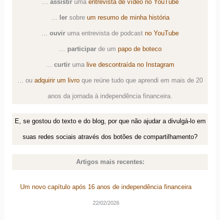
…
assistir
uma
entrevista de vídeo no YouTube
…
ler
sobre
um resumo de minha história
…
ouvir
uma
entrevista de podcast
no YouTube
…
participar
de um
papo de boteco
…
curtir
uma
live descontraída no Instagram
… ou
adquirir um livro
que reúne tudo que aprendi em mais de 20
anos da jornada à independência financeira.
E, se gostou do texto e do blog, por que não ajudar a divulgá-lo em
suas redes sociais através dos botões de compartilhamento?
Artigos mais recentes:
Um novo capítulo após 16 anos de independência financeira
22/02/2026