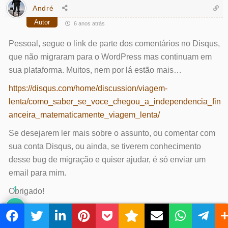
André
Autor
6 anos atrás
Pessoal, segue o link de parte dos comentários no Disqus,
que não migraram para o WordPress mas continuam em
sua plataforma. Muitos, nem por lá estão mais…
https://disqus.com/home/discussion/viagem-
lenta/como_saber_se_voce_chegou_a_independencia_fin
anceira_matematicamente_viagem_lenta/
Se desejarem ler mais sobre o assunto, ou comentar com
sua conta Disqus, ou ainda, se tiverem conhecimento
desse bug de migração e quiser ajudar, é só enviar um
email para mim.
1
Obrigado!
Responder
0