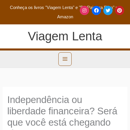
Conheça os livros
"Viagem Lenta"
e
"De Pai para Filho"
na
Amazon
Viagem Lenta
Independência ou
liberdade financeira? Será
que você está chegando