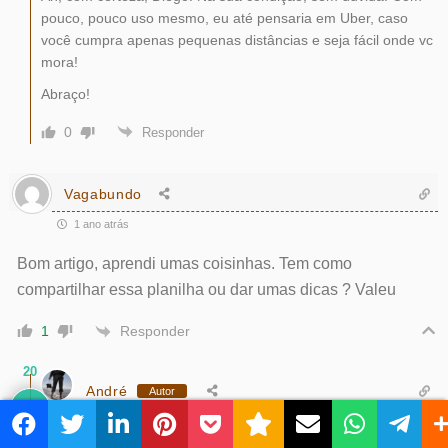
pouco, pouco uso mesmo, eu até pensaria em Uber, caso
você cumpra apenas pequenas distâncias e seja fácil onde vc
mora!
Abraço!
0
Responder
Vagabundo
1 ano atrás
Bom artigo, aprendi umas coisinhas. Tem como
compartilhar essa planilha ou dar umas dicas ? Valeu
Responder
1
20
André
Autor
Reply to
Vagabundo
1 ano atrás