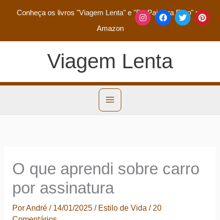
Conheça os livros
"Viagem Lenta"
e
"De Pai para Filho"
na
Amazon
Viagem Lenta
O que aprendi sobre carro
por assinatura
Por
André
/
14/01/2025
/
Estilo de Vida
/
20
Comentários