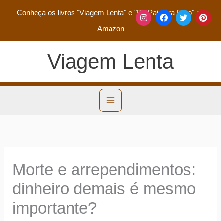
Conheça os livros
"Viagem Lenta"
e
"De Pai para Filho"
na
Amazon
Viagem Lenta
Morte e arrependimentos:
dinheiro demais é mesmo
importante?