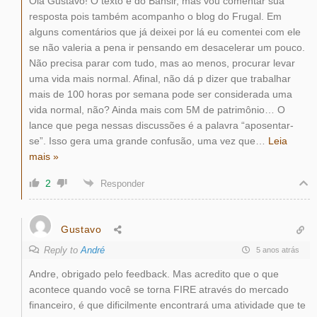
Olá Gustavo! O texto é do Bansir, mas vou comentar sua
resposta pois também acompanho o blog do Frugal. Em
alguns comentários que já deixei por lá eu comentei com ele
se não valeria a pena ir pensando em desacelerar um pouco.
Não precisa parar com tudo, mas ao menos, procurar levar
uma vida mais normal. Afinal, não dá p dizer que trabalhar
mais de 100 horas por semana pode ser considerada uma
vida normal, não? Ainda mais com 5M de patrimônio… O
lance que pega nessas discussões é a palavra “aposentar-
se”. Isso gera uma grande confusão, uma vez que
…
Leia
mais »
2
Responder
Gustavo
Reply to
André
5 anos atrás
Andre, obrigado pelo feedback. Mas acredito que o que
acontece quando você se torna FIRE através do mercado
financeiro, é que dificilmente encontrará uma atividade que te