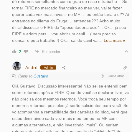
dê retornos semelhantes com o grau de risco e trabalho… Se
tornar FIRE no mercado financeiro ao meu ver, vai te fazer
querer cada vez mais investir no MF…. ou então faria o q?? Aí
entramos no dilema do Frugal… entendeu??? Acho muito
difícil dissociar o FIRE da “aposentadoria ócio”… Ok… já sou
FIRE e adoro pets… vou abrir um canil… ( nem preciso
elencar o puta trabalho!!) Ok… sai do canil vai
…
Leia mais »
2
Responder
André
Admin
Reply to
Gustavo
5 anos atrás
Olá Gustavo! Discussão interessante! Não sei se entendi bem
sobre retornos após a FIRE. Quando você se declarar livre, vc
não precisa dos mesmos retornos. Você troca seu tempo por
menores retornos, pois eles já serão suficientes para você. Se
vc acompanha a rentabilidade das carteiras do blog, verá que
estou diminuindo cada vez mais meu tempo no MF com
algumas alternativas, e não investindo “mais”. Ou seriam
retornos de satisfação ou do sentimento de “utilidade”? Se