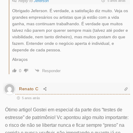
Reply to
Jeferson
5 anos atrás
Obrigado Jeferson. É verdade, a satisfação diz muito. Veja os
grandes empresários ou artistas que já estão com a vida
ganha, mas continuam trabalhando. É verdade que muitos
talvez não parem por querer sempre mais (talvez até poder e
visibilidade, nem tanto dinheiro), mas muitos gostam do que
fazem. Entender onde o negócio aperta é individual, e
depende de cada pessoa.
Abraços
0
Responder
Renato C
5 anos atrás
Ótimo artigo! Gostei em especial da parte dos “testes de
estresse” de patrimônio! Vc apontou algo muito importante:
o risco de não se libertar nunca e ficar sempre “preso” na
corrida e nunca usufruir, não importando o quanto já se