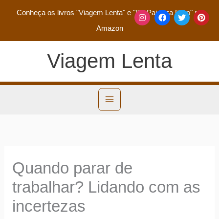
Conheça os livros
"Viagem Lenta"
e
"De Pai para Filho"
na
Amazon
Viagem Lenta
Quando parar de
trabalhar? Lidando com as
incertezas