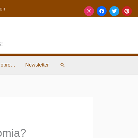
on
s!
Pesquisar
Sobre…
Newsletter
nomia?