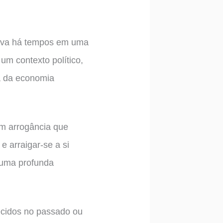
ava há tempos em uma
um contexto político,
da da economia
om arrogância que
 arraigar-se a si
r uma profunda
lecidos no passado ou