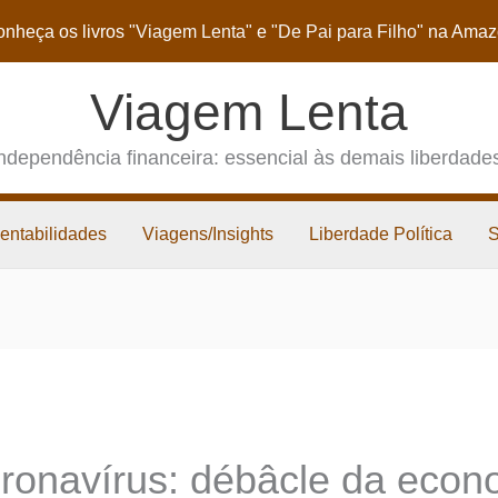
nheça os livros
"Viagem Lenta"
e
"De Pai para Filho"
na Amaz
Viagem Lenta
ndependência financeira: essencial às demais liberdade
entabilidades
Viagens/Insights
Liberdade Política
oronavírus: débâcle da eco