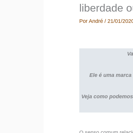
liberdade 
Por
André
/
21/01/202
Va
Ele é uma marca 
Veja como podemos f
O senso comum relaci