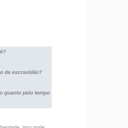
cê?
ão de escravidão?
ro quanto pelo tempo
iberdade. Isso pode