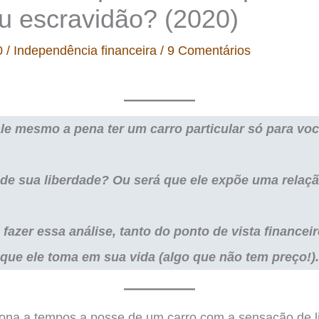
ou escravidão? (2020)
0
/
Independência financeira
/
9 Comentários
le mesmo a pena ter um carro particular só para vo
de sua liberdade? Ou será que ele expõe uma relaç
azer essa análise, tanto do ponto de vista financei
que ele toma em sua vida (algo que não tem preço!).
ona a tempos a posse de um carro com a sensação de l