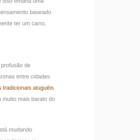
ue isso emana uma
 pensamento baseado
ente ter um carro,
 profusão de
aronas entre cidades
 tradicionais aluguéis
u muito mais barato do
está mudando