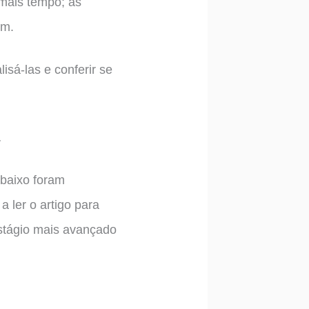
mais tempo; as
am.
isá-las e conferir se
…
abaixo foram
ler o artigo para
stágio mais avançado