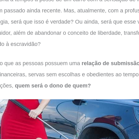
m passado ainda recente. Mas, atualmente, com a profu
logia, será que isso é verdade? Ou ainda, será que esse v
idor, além de abandonar o conceito de liberdade, transf
do à escravidão?
ito que as pessoas possuem uma
relação de submissã
financeiras, servas sem escolhas e obedientes ao temp
ições,
quem será o dono de quem?