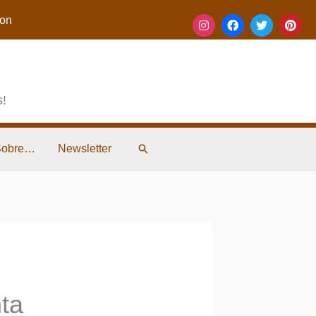
on
s!
Pesquisar
Sobre…
Newsletter
ta