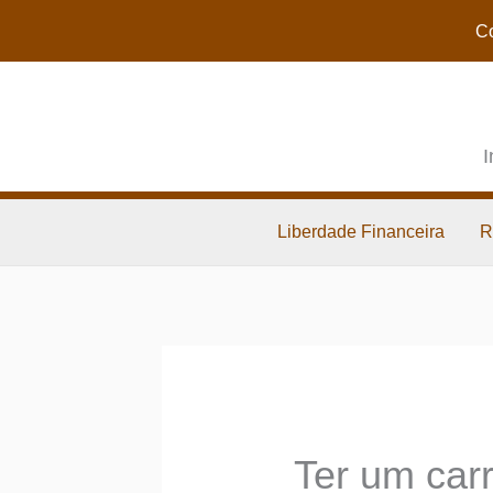
Co
I
Liberdade Financeira
R
Ter um car