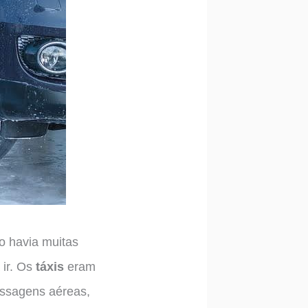
o havia muitas
 ir. Os
táxis
eram
assagens aéreas,