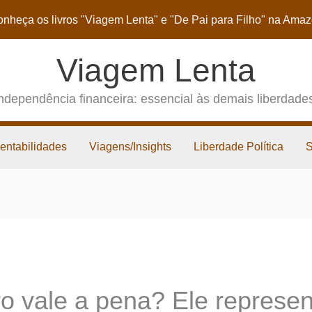
nheça os livros
"Viagem Lenta"
e
"De Pai para Filho"
na Amaz
Viagem Lenta
ndependência financeira: essencial às demais liberdade
entabilidades
Viagens/Insights
Liberdade Política
ro vale a pena? Ele represen