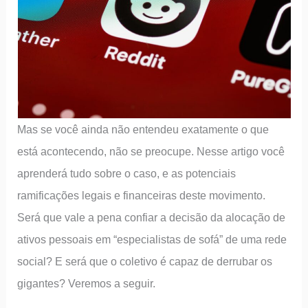
Mas se você ainda não entendeu exatamente o que
está acontecendo, não se preocupe. Nesse artigo você
aprenderá tudo sobre o caso, e as potenciais
ramificações legais e financeiras deste movimento.
Será que vale a pena confiar a decisão da alocação de
ativos pessoais em “especialistas de sofá” de uma rede
social? E será que o coletivo é capaz de derrubar os
gigantes? Veremos a seguir.