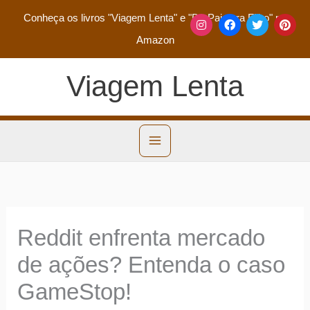
Conheça os livros
"Viagem Lenta"
e
"De Pai para Filho"
na
Amazon
Viagem Lenta
Reddit enfrenta mercado
de ações? Entenda o caso
GameStop!