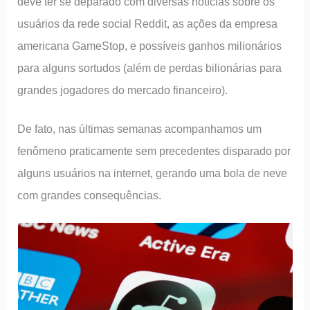
deve ter se deparado com diversas notícias sobre os
usuários da rede social Reddit, as ações da empresa
americana GameStop, e possíveis ganhos milionários
para alguns sortudos (além de perdas bilionárias para
grandes jogadores do mercado financeiro).
De fato, nas últimas semanas acompanhamos um
fenômeno praticamente sem precedentes disparado por
alguns usuários na internet, gerando uma bola de neve
com grandes consequências.