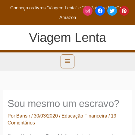
Conheça os livros
"Viagem Lenta"
e
"De Pai para Filho"
na
Amazon
Viagem Lenta
Sou mesmo um escravo?
Por
Bansir
/
30/03/2020
/
Educação Financeira
/
19
Comentários