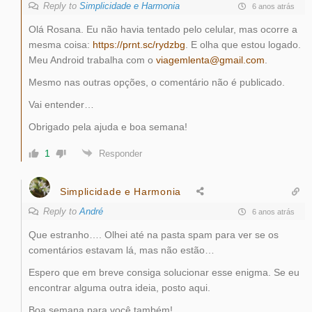
Reply to
Simplicidade e Harmonia
6 anos atrás
Olá Rosana. Eu não havia tentado pelo celular, mas ocorre a
mesma coisa:
https://prnt.sc/rydzbg
. E olha que estou logado.
Meu Android trabalha com o
viagemlenta@gmail.com
.
Mesmo nas outras opções, o comentário não é publicado.
Vai entender…
Obrigado pela ajuda e boa semana!
1
Responder
Simplicidade e Harmonia
Reply to
André
6 anos atrás
Que estranho…. Olhei até na pasta spam para ver se os
comentários estavam lá, mas não estão…
Espero que em breve consiga solucionar esse enigma. Se eu
encontrar alguma outra ideia, posto aqui.
Boa semana para você também!