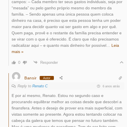
campos: – Cada membro ter seus gastos individuais, seja por
“mesada” ou pelo ganho próprio mesmo do membro da
família. – Sendo apenas uma única pessoa quem coloca
dinheiro na casa, é preciso que esta pessoa tenha um poder
maior para decidir quanto vai ser gasto em algo e por quê.
Quem paga, provê e o restante da família precisa entender e
se virar com o que é oferecido. É claro que não precisamos
radicalizar aqui – e quanto mais dinheiro for possível
…
Leia
mais »
0
Responder
Bansir
Autor
Reply to
Renato C
6 anos atrás
E por aí mesmo, Renato. Estou no segundo caso e
procurando equilibrar melhor as coisas desde que descobri a
finansfera. Antes o desejo de prover era mais superficial, com
vistas somente ao presente. Agora estou tentando colocar na
cabeça da galera que temos que pensar no futuro também.
Mas é uma mudança de paradigma. Tem de ser feito com