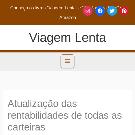
Conheça os livros
"Viagem Lenta"
e
"De Pai para Filho"
na
Amazon
Viagem Lenta
Atualização das
rentabilidades de todas as
carteiras