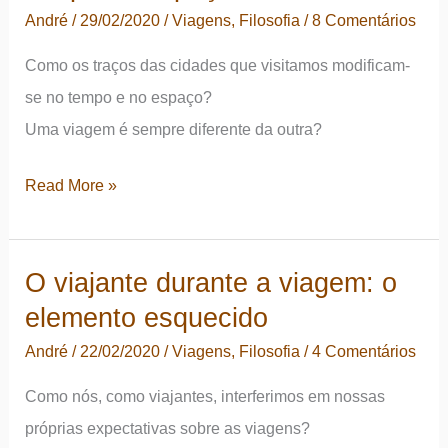
emoção
André
/
29/02/2020
/
Viagens
,
Filosofia
/
8 Comentários
(choque
Como os traços das cidades que visitamos modificam-
ou
se no tempo e no espaço?
contemplação?)
Uma viagem é sempre diferente da outra?
Locais
Read More »
de
viagens:
O viajante durante a viagem: o
sua
elemento esquecido
caracterização
em
André
/
22/02/2020
/
Viagens
,
Filosofia
/
4 Comentários
diferentes
Como nós, como viajantes, interferimos em nossas
tempos
próprias expectativas sobre as viagens?
e