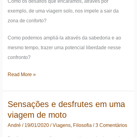
Como os desafios que encaramos, através por
o
exemplo, de uma viagem solo, nos impele a sair da
que
zona de conforto?
não
contaram
Como podemos ampliá-la através da sabedoria e ao
a
mesmo tempo, trazer uma potencial liberdade nesse
você
confronto?
Ampliação
Read More »
e
saída
Sensações e desfrutes em uma
da
viagem de moto
zona
de
André
/
19/01/2020
/
Viagens
,
Filosofia
/
3 Comentários
conforto