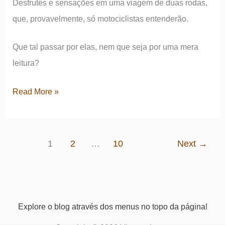
Desfrutes e sensações em uma viagem de duas rodas,
–
que, provavelmente, só motociclistas entenderão.
e
um
Que tal passar por elas, nem que seja por uma mera
quiz
leitura?
sobre
o
Sensações
Read More »
rock
e
brasileiro
desfrutes
em
1
2
…
10
Next
→
uma
viagem
de
moto
Explore o blog através dos menus no topo da página!