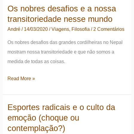
Os nobres desafios e a nossa
transitoriedade nesse mundo
André
/
14/03/2020
/
Viagens
,
Filosofia
/
2 Comentários
Os nobres desafios das grandes cordilheiras no Nepal
mostram nossa transitoriedade e que não somos a
medida de todas as coisas.
Os
Read More »
nobres
desafios
Esportes radicais e o culto da
e
emoção (choque ou
a
nossa
contemplação?)