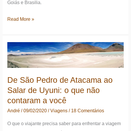
Goiás e Brasilia.
Uma
Read More »
viagem
de
2.700km
e
11
dias
De São Pedro de Atacama ao
em
Salar de Uyuni: o que não
duas
contaram a você
rodas
André
/
09/02/2020
/
Viagens
/
18 Comentários
pelo
interior
O que o viajante precisa saber para enfrentar a viagem
do