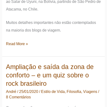
ao Salar de Uyuni, na Bolívia, partindo de São Pedro de
Brasil
Atacama, no Chile.
Muitos detalhes importantes não estão contemplados
na maioria dos blogs de viagem.
De
Read More »
São
Pedro
Ampliação e saída da zona de
de
conforto – e um quiz sobre o
Atacama
ao
rock brasileiro
Salar
André
/
25/01/2020
/
Estilo de Vida
,
Filosofia
,
Viagens
/
de
8 Comentários
Uyuni: