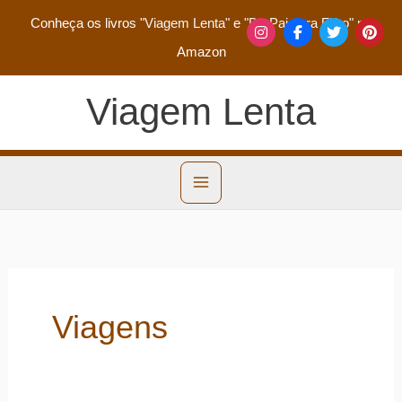
Conheça os livros
"Viagem Lenta"
e
"De Pai para Filho"
na
Amazon
Viagem Lenta
Viagens