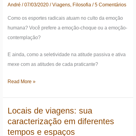
transitoriedade
André
/
07/03/2020
/
Viagens
,
Filosofia
/
5 Comentários
nesse
Como os esportes radicais atuam no culto da emoção
mundo
humana? Você prefere a emoção-choque ou a emoção-
contemplação?
E ainda, como a seletividade na atitude passiva e ativa
mexe com as atitudes de cada praticante?
Esportes
Read More »
radicais
e
Locais de viagens: sua
o
caracterização em diferentes
culto
da
tempos e espaços