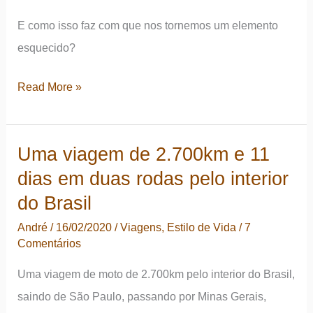
espaços
E como isso faz com que nos tornemos um elemento
esquecido?
O
Read More »
viajante
durante
Uma viagem de 2.700km e 11
a
dias em duas rodas pelo interior
viagem:
o
do Brasil
elemento
André
/
16/02/2020
/
Viagens
,
Estilo de Vida
/
7
esquecido
Comentários
Uma viagem de moto de 2.700km pelo interior do Brasil,
saindo de São Paulo, passando por Minas Gerais,