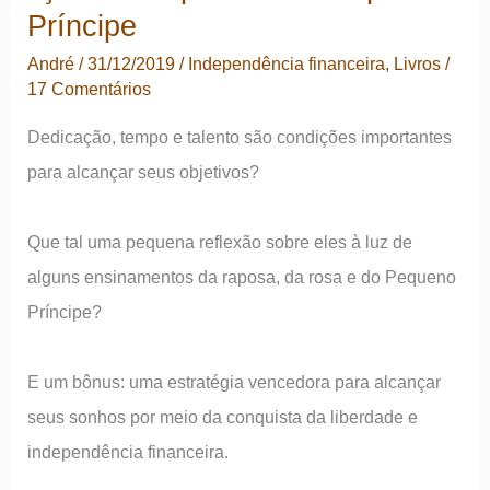
e
Príncipe
a
André
/
31/12/2019
/
Independência financeira
,
Livros
/
planilha
17 Comentários
de
Dedicação, tempo e talento são condições importantes
plano
para alcançar seus objetivos?
patrimonial
Que tal uma pequena reflexão sobre eles à luz de
alguns ensinamentos da raposa, da rosa e do Pequeno
Príncipe?
E um bônus: uma estratégia vencedora para alcançar
seus sonhos por meio da conquista da liberdade e
independência financeira.