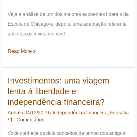
lá?
Veja a análise de um dos maiores expoentes liberais da
Escola de Chicago e, depois, uma adaptação referente
aos nossos investimentos!
Quatro
Read More »
formas
de
Investimentos: uma viagem
gastar
lenta à liberdade e
(e
investir)
independência financeira?
dinheiro
André
/
04/12/2019
/
Independência financeira
,
Filosofia
–
/
11 Comentários
Milton
Você conhece os dois conceitos de tempo dos antigos