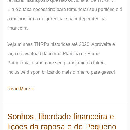
retirada, mas aposto que não ouviu falar de TNRP…
Ela é a taxa necessária para remunerar seu portfólio e é
a melhor forma de gerenciar sua independência
financeira.
Veja minhas TNRPs históricas até 2020. Aproveite e
faça o download da minha Planilha de Plano
Patrimonial e aprimore seu planejamento futuro.
Inclusive disponibilizando mais dinheiro para gastar!
A
Read More »
TSR
versus
Sonhos, liberdade financeira e
a
lições da raposa e do Pequeno
TNRP