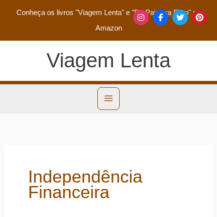
Conheça os livros
"Viagem Lenta"
e
"De Pai para Filho"
na
Amazon
Viagem Lenta
Independência
Financeira