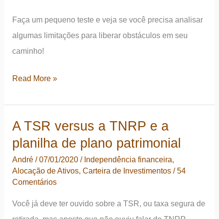
Faça um pequeno teste e veja se você precisa analisar
algumas limitações para liberar obstáculos em seu
caminho!
A
Read More »
perspectiva
do
A TSR versus a TNRP e a
tempo
planilha de plano patrimonial
e
sua
André
/
07/01/2020
/
Independência financeira
,
Alocação de Ativos
,
Carteira de Investimentos
/
54
influência
Comentários
na
independência
Você já deve ter ouvido sobre a TSR, ou taxa segura de
financeira