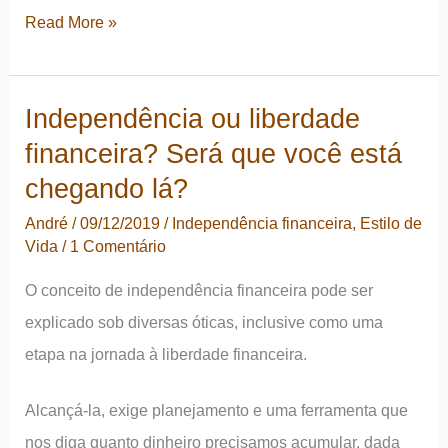
Sonhos,
Read More »
liberdade
financeira
Independência ou liberdade
e
financeira? Será que você está
lições
da
chegando lá?
raposa
André
/
09/12/2019
/
Independência financeira
,
Estilo de
e
Vida
/
1 Comentário
do
O conceito de independência financeira pode ser
Pequeno
explicado sob diversas óticas, inclusive como uma
Príncipe
etapa na jornada à liberdade financeira.
Alcançá-la, exige planejamento e uma ferramenta que
nos diga quanto dinheiro precisamos acumular, dada