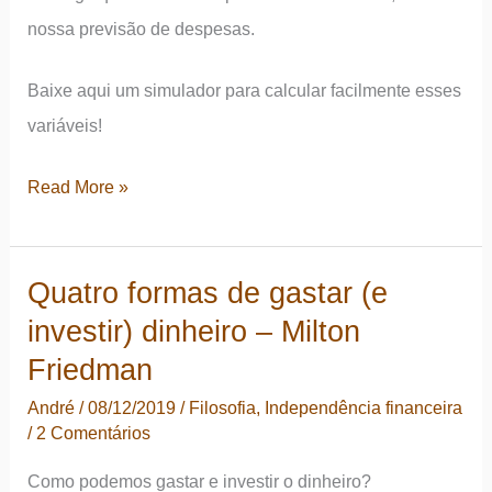
nossa previsão de despesas.
Baixe aqui um simulador para calcular facilmente esses
variáveis!
Independência
Read More »
ou
liberdade
Quatro formas de gastar (e
financeira?
investir) dinheiro – Milton
Será
que
Friedman
você
André
/
08/12/2019
/
Filosofia
,
Independência financeira
está
/
2 Comentários
chegando
Como podemos gastar e investir o dinheiro?