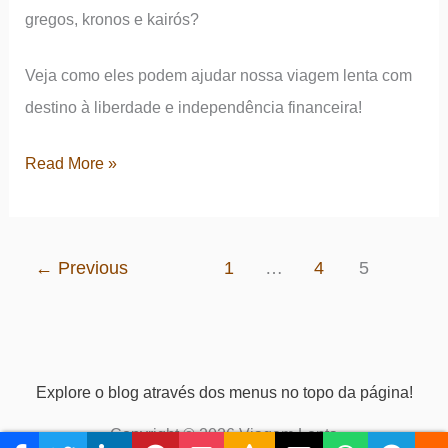
Friedman
gregos, kronos e kairós?
Veja como eles podem ajudar nossa viagem lenta com
destino à liberdade e independência financeira!
Investimentos:
Read More »
uma
viagem
lenta
←
Previous
1
…
4
5
à
liberdade
e
independência
Explore o blog através dos menus no topo da página!
financeira?
Copyright © 2026 Viagem Lenta