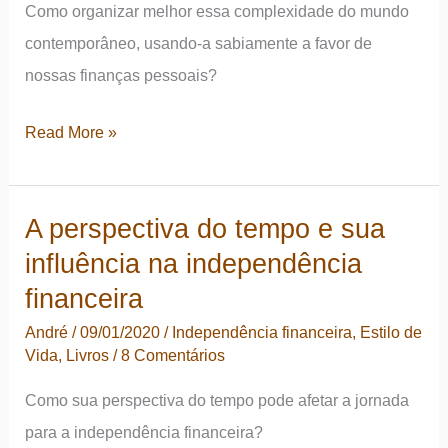
Como organizar melhor essa complexidade do mundo
contemporâneo, usando-a sabiamente a favor de
nossas finanças pessoais?
A
Read More »
importância
do
A perspectiva do tempo e sua
foco
influência na independência
em
sua
financeira
carteira
André
/
09/01/2020
/
Independência financeira
,
Estilo de
de
Vida
,
Livros
/
8 Comentários
investimentos
Como sua perspectiva do tempo pode afetar a jornada
para a independência financeira?