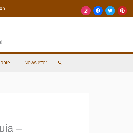
on
s!
Pesquisar
Sobre…
Newsletter
uia –