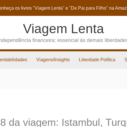
nheça os livros
"Viagem Lenta"
e
"De Pai para Filho"
na Amaz
Viagem Lenta
ndependência financeira: essencial às demais liberdade
entabilidades
Viagens/Insights
Liberdade Política
8 da viagem: Istambul, Turq