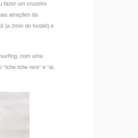
u fazer um cruzeiro
pais atrações da
i (a 2min do hostel) e
hsurfing, com uma
 “tche tche rere” e “ai,