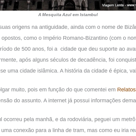
A Mesquita Azul em Istambul
 suas origens na antiguidade, ainda com o nome de Bizâ
e opostos, como o Império Romano-Bizantino (com o no
odo de 500 anos, foi a cidade que deu suporte ao avan
rmente, após alguns séculos de decadência, foi conqui
se uma cidade islâmica. A história da cidade é épica, va
gar muito, pois em função do que comentei em
Relato
nsão do assunto. A internet já possui informações dema
 ocorreu pela manhã, e da rodoviária, peguei um metrô
er uma conexão para a linha de tram, mas como eu iria re