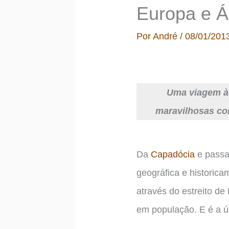
Europa e Ás
Por
André
/
08/01/201
Uma viagem à i
maravilhosas con
Da
Capadócia
e passa
geográfica e historica
através do estreito de
em população. E é a ú