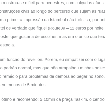
o mostrou-se difícil para pedestres, com calçadas afunil
construções civis ao longo do percurso que sujam as rua
 primeira impressão da Istambul não turística, portanto,
stel de verdade que fiquei (Route39 – 11 euros por noit
ostel que gostaria de escolher, mas era o único que teri
estadia.
em função do reveillon. Porém, eu simpatizei com o luga
 padrão normal, mas que não atrapalhou minhas noites 
imo remédio para problemas de demora ao pegar no sono
o em menos de 5 minutos.
i ótimo e recomendo: 5-10min da praça Taskim, o centro 