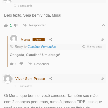
5 anos atrás
Belo texto. Seja bem vinda, Mina!
Responder
1
Muna
Autor
Reply to
Claudinei Fernandes
5 anos atrás
Obrigada, Claudinei! Um abraço!
0
Responder
Viver Sem Pressa
5 anos atrás
Oi Muna, que bom ter você conosco. Também sou mãe,
com 2 crianças pequenas, rumo à jornada FIRE. Isso que
você escreveu, de não chegar sozinha na linha de