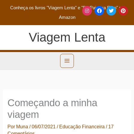
Conheça os livros
"Viagem Lenta"
e
"De Pai para Filho"
na
Amazon
Viagem Lenta
Começando a minha
viagem
Por
Muna
/
06/07/2021
/
Educação Financeira
/
17
Comentários