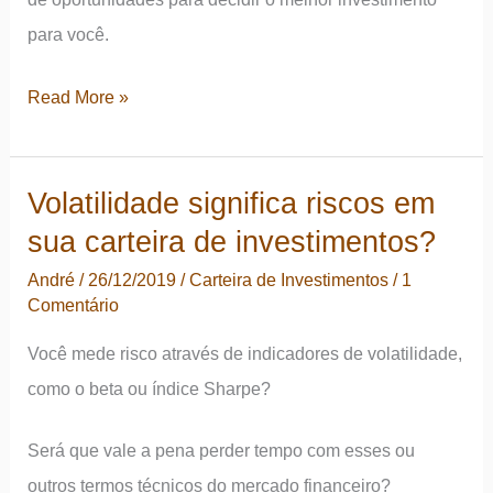
para você.
O
Read More »
que
é
Volatilidade significa riscos em
melhor
sua carteira de investimentos?
para
seus
André
/
26/12/2019
/
Carteira de Investimentos
/
1
Comentário
investimentos:
renda
Você mede risco através de indicadores de volatilidade,
fixa
como o beta ou índice Sharpe?
ou
renda
Será que vale a pena perder tempo com esses ou
variável?
outros termos técnicos do mercado financeiro?