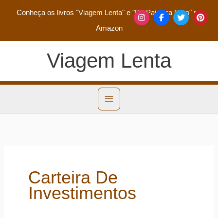
Conheça os livros
"Viagem Lenta"
e
"De Pai para Filho"
na
Amazon
Viagem Lenta
Carteira De
Investimentos