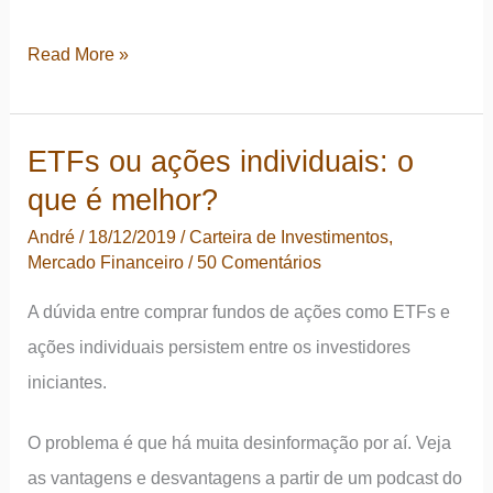
Volatilidade
Read More »
significa
riscos
ETFs ou ações individuais: o
em
que é melhor?
sua
carteira
André
/
18/12/2019
/
Carteira de Investimentos
,
Mercado Financeiro
/
50 Comentários
de
investimentos?
A dúvida entre comprar fundos de ações como ETFs e
ações individuais persistem entre os investidores
iniciantes.
O problema é que há muita desinformação por aí. Veja
as vantagens e desvantagens a partir de um podcast do