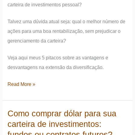
carteira de investimentos pessoal?
Talvez uma dúvida atual seja: qual o melhor número de
ações para uma boa rentabilização, sem prejudicar o
gerenciamento da carteira?
Veja aqui meus 5 pitacos sobre as vantagens e
desvantagens na extensão da diversificação.
Quantas
Read More »
ações
ter
Como comprar dólar para sua
na
carteira de investimentos:
carteira
de
fundos ou contratos futuros?