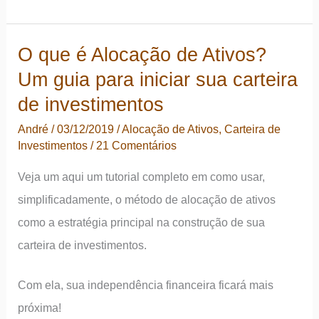
comprar
dólar
O que é Alocação de Ativos?
para
Um guia para iniciar sua carteira
sua
carteira
de investimentos
de
André
/
03/12/2019
/
Alocação de Ativos
,
Carteira de
investimentos:
Investimentos
/
21 Comentários
fundos
Veja um aqui um tutorial completo em como usar,
ou
simplificadamente, o método de alocação de ativos
contratos
como a estratégia principal na construção de sua
futuros?
carteira de investimentos.
Com ela, sua independência financeira ficará mais
próxima!