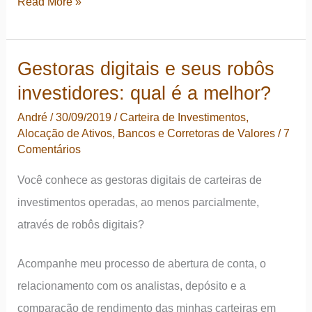
Bolsa
Read More »
investimentos
de
valores:
Gestoras digitais e seus robôs
como
investidores: qual é a melhor?
vender
no
André
/
30/09/2019
/
Carteira de Investimentos
,
Alocação de Ativos
,
Bancos e Corretoras de Valores
/
7
topo
Comentários
e
comprar
Você conhece as gestoras digitais de carteiras de
no
investimentos operadas, ao menos parcialmente,
fundo?
através de robôs digitais?
Acompanhe meu processo de abertura de conta, o
relacionamento com os analistas, depósito e a
comparação de rendimento das minhas carteiras em