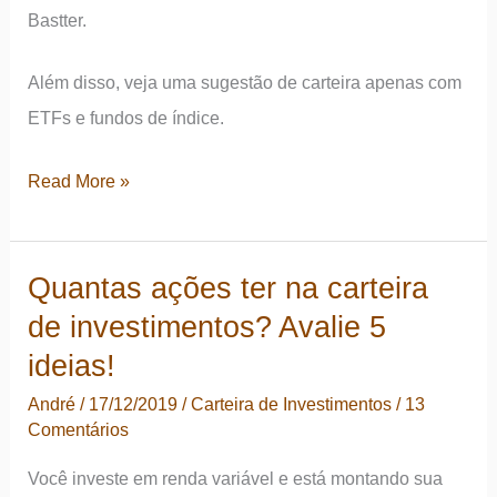
Bastter.
Além disso, veja uma sugestão de carteira apenas com
ETFs e fundos de índice.
ETFs
Read More »
ou
ações
Quantas ações ter na carteira
individuais:
de investimentos? Avalie 5
o
que
ideias!
é
André
/
17/12/2019
/
Carteira de Investimentos
/
13
melhor?
Comentários
Você investe em renda variável e está montando sua