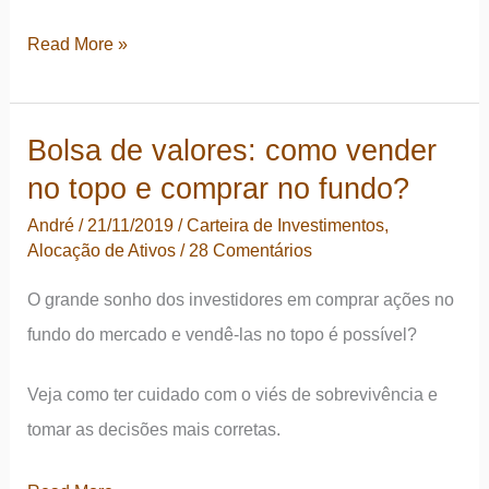
O
Read More »
que
é
Bolsa de valores: como vender
Alocação
no topo e comprar no fundo?
de
Ativos?
André
/
21/11/2019
/
Carteira de Investimentos
,
Alocação de Ativos
/
28 Comentários
Um
guia
O grande sonho dos investidores em comprar ações no
para
fundo do mercado e vendê-las no topo é possível?
iniciar
sua
Veja como ter cuidado com o viés de sobrevivência e
carteira
tomar as decisões mais corretas.
de