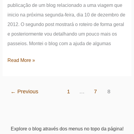
publicação de um blog relacionado a uma viagem que
inicio na próxima segunda-feira, dia 10 de dezembro de
2012. O segundo post mostrará o roteiro de forma geral
e posteriormente vou detalhando um pouco mais os
passeios. Montei o blog com a ajuda de algumas
Apresentação
Read More »
do
blog
–
←
Previous
1
…
7
8
Post
zero!
Explore o blog através dos menus no topo da página!