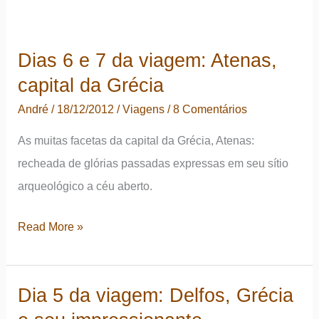
Dias 6 e 7 da viagem: Atenas,
capital da Grécia
André
/
18/12/2012
/
Viagens
/
8 Comentários
As muitas facetas da capital da Grécia, Atenas:
recheada de glórias passadas expressas em seu sítio
arqueológico a céu aberto.
Dias
Read More »
6
e
Dia 5 da viagem: Delfos, Grécia
7
da