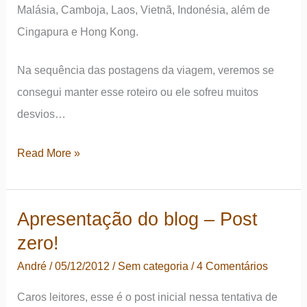
Malásia, Camboja, Laos, Vietnã, Indonésia, além de
Cingapura e Hong Kong.
Na sequência das postagens da viagem, veremos se
consegui manter esse roteiro ou ele sofreu muitos
desvios…
Roteiro
Read More »
de
viagem
Apresentação do blog – Post
Europa
zero!
e
Ásia
André
/
05/12/2012
/
Sem categoria
/
4 Comentários
simplificado
Caros leitores, esse é o post inicial nessa tentativa de