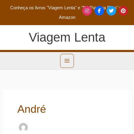
Conheça os livros
"Viagem Lenta"
e
"De Pai para Filho"
na
Amazon
Viagem Lenta
André