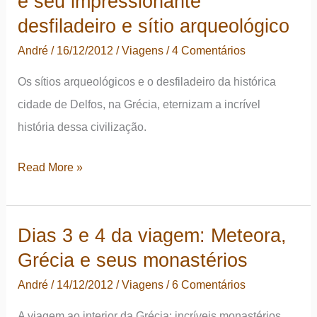
e seu impressionante
viagem:
desfiladeiro e sítio arqueológico
Atenas,
André
/
16/12/2012
/
Viagens
/
4 Comentários
capital
Os sítios arqueológicos e o desfiladeiro da histórica
da
cidade de Delfos, na Grécia, eternizam a incrível
Grécia
história dessa civilização.
Dia
Read More »
5
da
Dias 3 e 4 da viagem: Meteora,
viagem:
Grécia e seus monastérios
Delfos,
Grécia
André
/
14/12/2012
/
Viagens
/
6 Comentários
e
A viagem ao interior da Grécia: incríveis monastérios