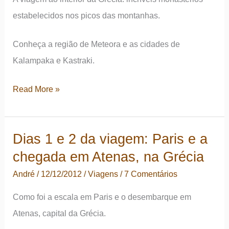
seu
estabelecidos nos picos das montanhas.
impressionante
desfiladeiro
Conheça a região de Meteora e as cidades de
e
Kalampaka e Kastraki.
sítio
arqueológico
Dias
Read More »
3
e
Dias 1 e 2 da viagem: Paris e a
4
chegada em Atenas, na Grécia
da
viagem:
André
/
12/12/2012
/
Viagens
/
7 Comentários
Meteora,
Como foi a escala em Paris e o desembarque em
Grécia
Atenas, capital da Grécia.
e