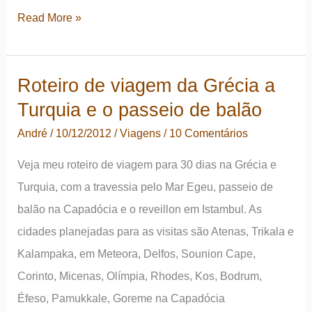
seus
Dias
Read More »
monastérios
1
e
Roteiro de viagem da Grécia a
2
Turquia e o passeio de balão
da
viagem:
André
/
10/12/2012
/
Viagens
/
10 Comentários
Paris
Veja meu roteiro de viagem para 30 dias na Grécia e
e
Turquia, com a travessia pelo Mar Egeu, passeio de
a
balão na Capadócia e o reveillon em Istambul. As
chegada
cidades planejadas para as visitas são Atenas, Trikala e
em
Kalampaka, em Meteora, Delfos, Sounion Cape,
Atenas,
Corinto, Micenas, Olímpia, Rhodes, Kos, Bodrum,
na
Éfeso, Pamukkale, Goreme na Capadócia
Grécia