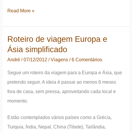
Roteiro
Read More »
de
viagem
Roteiro de viagem Europa e
da
Ásia simplificado
Grécia
a
André
/
07/12/2012
/
Viagens
/
6 Comentários
Turquia
Segue um roteiro da viagem para a Europa e Ásia, que
e
pretendo seguir. A ideia é passar ao menos 6 meses
o
fora de casa, sem pressa, aproveitando cada local e
passeio
momento.
de
balão
Estão contemplados vários países como a Grécia,
Turquia, Índia, Nepal, China (Tibete), Tailândia,