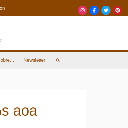
on
s!
Pesquisar
Sobre…
Newsletter
%s
aoa