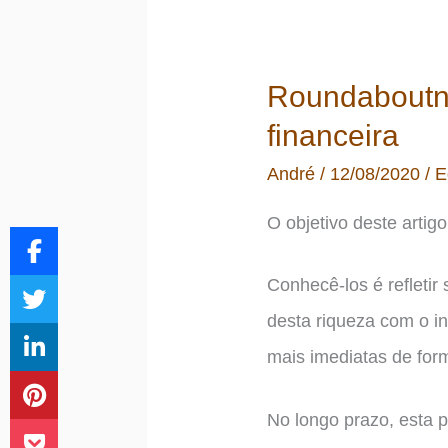
de
ETFs
Roundaboutne
no
financeira
exterior
André
/
12/08/2020
/
E
O objetivo deste artig
Conhecê-los é refletir
desta riqueza com o int
mais imediatas de for
No longo prazo, esta 