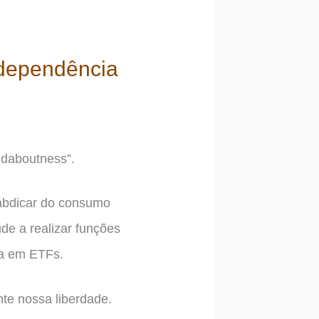
ndependência
undaboutness”.
 abdicar do consumo
ude a realizar funções
da em ETFs.
te nossa liberdade.