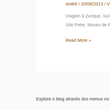
André
/
20/06/2013
/
V
funcionam?
Viagem à Zurique, Suíç
São Peter, Museu de A
Dias
Read More »
190
a
191
da
viagem:
de
Explore o blog através dos menus no 
volta