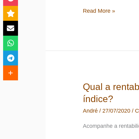
Roundaboutness,
Read More »
o
caminho
indireto
para
a
independência
Qual a rentab
financeira
índice?
André
/
27/07/2020
/
C
Acompanhe a rentabili