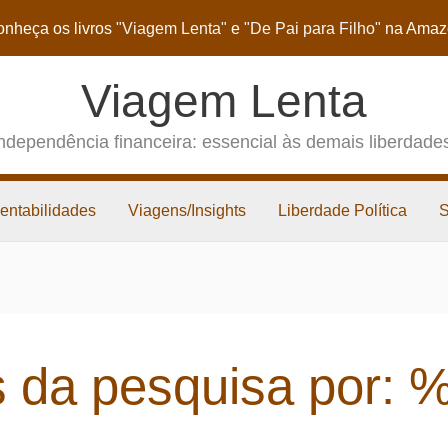
nheça os livros
"Viagem Lenta"
e
"De Pai para Filho"
na Amaz
Viagem Lenta
ndependência financeira: essencial às demais liberdade
entabilidades
Viagens/Insights
Liberdade Política
 da pesquisa por: 