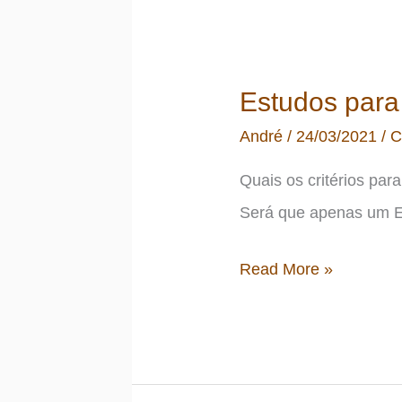
na
Avenue:
parando
Estudos para 
de
André
/
24/03/2021
/
C
jogar?
Quais os critérios pa
Será que apenas um ET
Estudos
Read More »
para
iniciar
a
carteira