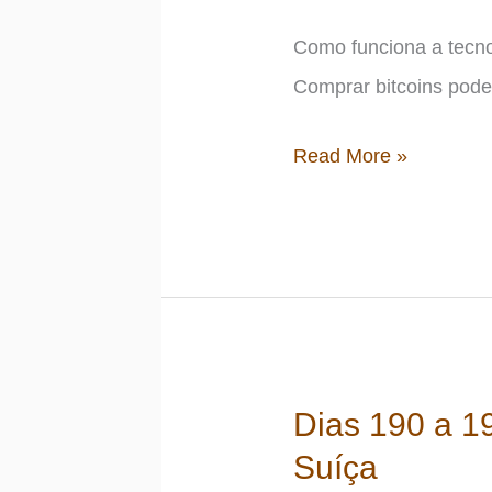
de
Como funciona a tecno
índice?
Comprar bitcoins pode
Bitcoin,
Read More »
criptomoedas
e
blockchain:
o
que
são
Dias 190 a 1
e
Suíça
como