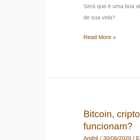
Será que é uma boa a
de sua vida?
Qual
Read More »
a
rentabilidade
de
uma
carteira
de
Bitcoin, crip
ETFs
funcionam?
e
André
/
30/06/2020
/
E
fundos