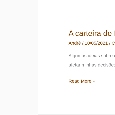
A carteira d
André
/
10/05/2021
/
C
Algumas ideias sobre 
afetar minhas decisões
A
Read More »
carteira
de
ETFs