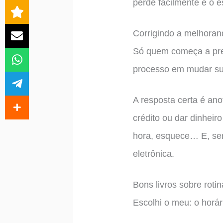
perde facilmente e o 
Corrigindo a melhora
Só quem começa a pree
processo em mudar sua 
A resposta certa é ano
crédito ou dar dinheir
hora, esquece… E, sem
eletrônica.
Bons livros sobre rot
Escolhi o meu: o horá