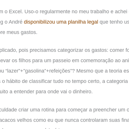
om o Excel. Uso-o regularmente no meu trabalho e achei 
log o André
disponibilizou uma planilha legal
que tenho us
bre meus gastos.
icado, pois precisamos categorizar os gastos: comer f
? Levar os filhos para um passeio em comemoração ao ani
ou “lazer”+”gasolina”+refeições”? Mesmo que a teoria es
o hábito de classificar tudo no tempo certo, a categoria
ito a entender para onde vai o dinheiro.
culdade criar uma rotina para começar a preencher um o
acacos velhos como eu que nunca controlaram suas fin