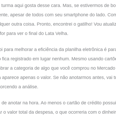
 turma aqui gosta desse cara. Mas, se estivermos de bob
ente, apesar de todos com seu smartphone do lado. Co
lquer outra coisa. Pronto, encontrei o gatilho! Vou atual
 for para ver o final do Lata Velha.
i para melhorar a eficiência da planilha eletrônica é par
o fica registrado em lugar nenhum. Mesmo usando cartõe
mbrar a categoria de algo que você comprou no Mercado
 aparece apenas o valor. Se não anotarmos antes, vai t
torcendo a análise.
m de anotar na hora. Ao menos o cartão de crédito poss
o valor total da despesa, o que ocorreria com o dinheiro