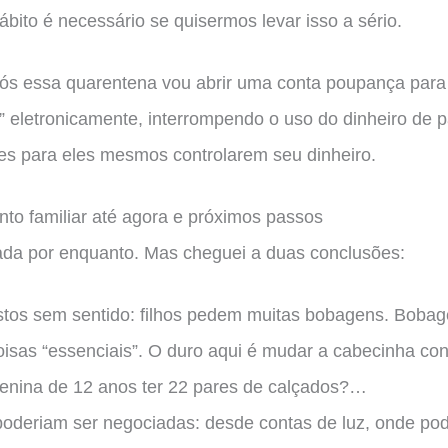
bito é necessário se quisermos levar isso a sério.
s essa quarentena vou abrir uma conta poupança para 
a” eletronicamente, interrompendo o uso do dinheiro de
ões para eles mesmos controlarem seu dinheiro.
to familiar até agora e próximos passos
da por enquanto. Mas cheguei a duas conclusões:
tos sem sentido: filhos pedem muitas bobagens. Bobage
oisas “essenciais”. O duro aqui é mudar a cabecinha co
menina de 12 anos ter 22 pares de calçados?…
oderiam ser negociadas: desde contas de luz, onde po