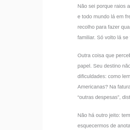
Não sei porque raios a
e todo mundo lá em fr
recolho para fazer qua
familiar. Só volto lá se
Outra coisa que perceb
papel. Seu destino nã
dificuldades: como le
Americanas? Na fatura
“outras despesas”, dis
Não há outro jeito: te
esquecermos de anotar 