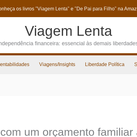
nheça os livros
"Viagem Lenta"
e
"De Pai para Filho"
na Amaz
Viagem Lenta
ndependência financeira: essencial às demais liberdade
entabilidades
Viagens/Insights
Liberdade Política
com um orçamento familiar 