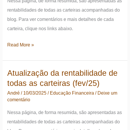
Nessa página, de forma resumida, são apresentadas as
rentabilidades de todas as carteiras acompanhadas do
blog. Para ver comentários e mais detalhes de cada
carteira, clique nos links abaixo.
Atualização
Read More »
da
rentabilidade
Atualização da rentabilidade de
de
todas as carteiras (fev/25)
todas
as
André
/
10/03/2025
/
Educação Financeira
/
Deixe um
comentário
carteiras
(jul/25)
Nessa página, de forma resumida, são apresentadas as
rentabilidades de todas as carteiras acompanhadas do