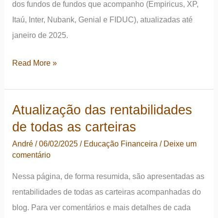
dos fundos de fundos que acompanho (Empiricus, XP,
Itaú, Inter, Nubank, Genial e FIDUC), atualizadas até
janeiro de 2025.
Atualização
Read More »
das
rentabilidades
Atualização das rentabilidades
dos
de todas as carteiras
FoFs
acompanhados
André
/
06/02/2025
/
Educação Financeira
/
Deixe um
comentário
(jan/25)
Nessa página, de forma resumida, são apresentadas as
rentabilidades de todas as carteiras acompanhadas do
blog. Para ver comentários e mais detalhes de cada