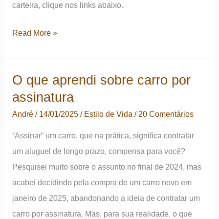
carteira, clique nos links abaixo.
Atualização
Read More »
das
rentabilidades
O que aprendi sobre carro por
de
assinatura
todas
as
André
/
14/01/2025
/
Estilo de Vida
/
20 Comentários
carteiras
“Assinar” um carro, que na prática, significa contratar
um aluguel de longo prazo, compensa para você?
Pesquisei muito sobre o assunto no final de 2024, mas
acabei decidindo pela compra de um carro novo em
janeiro de 2025, abandonando a ideia de contratar um
carro por assinatura. Mas, para sua realidade, o que