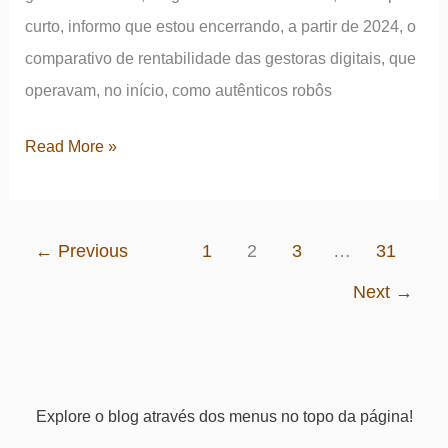
curto, informo que estou encerrando, a partir de 2024, o
comparativo de rentabilidade das gestoras digitais, que
operavam, no início, como autênticos robôs
O
Read More »
fim
do
comparativo
←
Previous
1
2
3
…
31
das
Next
→
rentabilidades
dos
robôs
de
Explore o blog através dos menus no topo da página!
investimentos