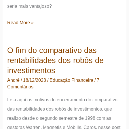
seria mais vantajoso?
O
Read More »
que
aprendi
O fim do comparativo das
sobre
rentabilidades dos robôs de
carro
por
investimentos
assinatura
André
/
18/12/2023
/
Educação Financeira
/
7
Comentários
Leia aqui os motivos do encerramento do comparativo
das rentabilidades dos robôs de investimentos, que
realizo desde o segundo semestre de 1998 com as
gestoras Warren, Magnetis e Mobills. Caros, nesse post