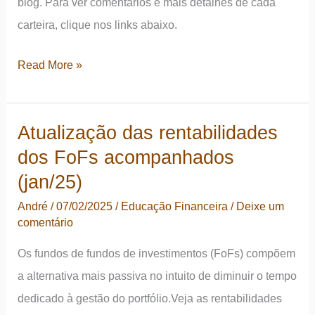
blog. Para ver comentários e mais detalhes de cada
carteira, clique nos links abaixo.
Atualização
Read More »
da
rentabilidade
Atualização das rentabilidades
de
dos FoFs acompanhados
todas
as
(jan/25)
carteiras
André
/
07/02/2025
/
Educação Financeira
/
Deixe um
(fev/25)
comentário
Os fundos de fundos de investimentos (FoFs) compõem
a alternativa mais passiva no intuito de diminuir o tempo
dedicado à gestão do portfólio.Veja as rentabilidades