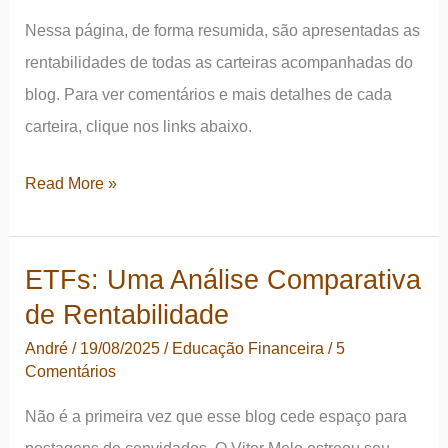
Nessa página, de forma resumida, são apresentadas as
rentabilidades de todas as carteiras acompanhadas do
blog. Para ver comentários e mais detalhes de cada
carteira, clique nos links abaixo.
Rentabilidades
Read More »
de
todas
ETFs: Uma Análise Comparativa
as
de Rentabilidade
carteiras
(ago/25)
André
/
19/08/2025
/
Educação Financeira
/
5
Comentários
Não é a primeira vez que esse blog cede espaço para
postagens de convidados. O Vitor Melo estreou seu