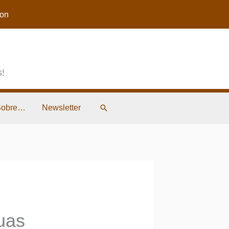
on
s!
Pesquisar
Sobre…
Newsletter
uas