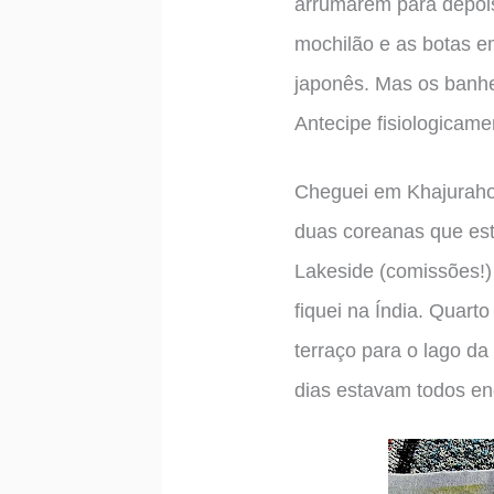
arrumarem para depois
mochilão e as botas e
japonês. Mas os banh
Antecipe fisiologicame
Cheguei em Khajuraho 
duas coreanas que est
Lakeside (comissões!)
fiquei na Índia. Quart
terraço para o lago da
dias estavam todos en