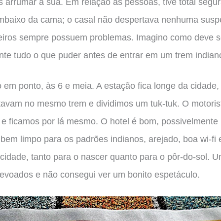
 arrumar a sua. Em relação às pessoas, tive total segu
mbaixo da cama; o casal não despertava nenhuma suspe
eiros sempre possuem problemas. Imagino como deve s
nte tudo o que puder antes de entrar em um trem indian
em ponto, às 6 e meia. A estação fica longe da cidade,
avam no mesmo trem e dividimos um tuk-tuk. O motorist
 e ficamos por lá mesmo. O hotel é bom, possivelment
o bem limpo para os padrões indianos, arejado, boa wi-fi
 cidade, tanto para o nascer quanto para o pôr-do-sol.
evoados e não consegui ver um bonito espetáculo.