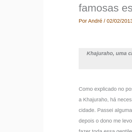
famosas es
Por
André
/
02/02/201
Khajuraho, uma ci
Como explicado no pos
a Khajuraho, há necess
cidade. Passei alguma
depois o dono me levo
fazer toda essa genti