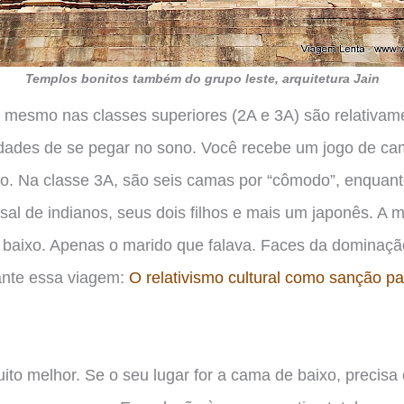
Templos bonitos também do grupo leste, arquitetura Jain
a, mesmo nas classes superiores (2A e 3A) são relativa
ldades de se pegar no sono. Você recebe um jogo de ca
eito. Na classe 3A, são seis camas por “cômodo”, enquan
sal de indianos, seus dois filhos e mais um japonês. A 
r baixo. Apenas o marido que falava. Faces da dominaç
rante essa viagem:
O relativismo cultural como sanção pa
uito melhor. Se o seu lugar for a cama de baixo, precisa