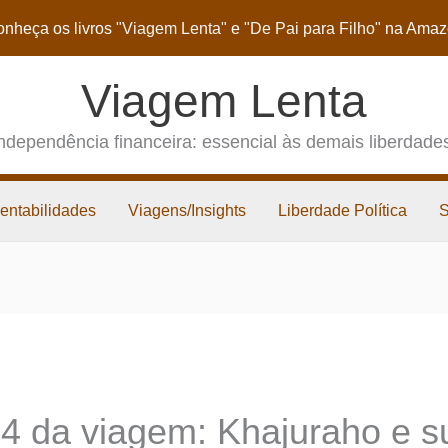
nheça os livros
"Viagem Lenta"
e
"De Pai para Filho"
na Amaz
Viagem Lenta
ndependência financeira: essencial às demais liberdade
entabilidades
Viagens/Insights
Liberdade Política
54 da viagem: Khajuraho e s