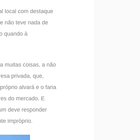
al local com destaque
de não teve nada de
co quando à
a muitas coisas, a não
resa privada, que,
róprio alvará e o faria
ores do mercado. E
 um deve responder
te impróprio.