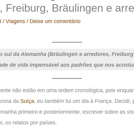
 Freiburg, Bräulingen e arr
3
/
Viagens
/
Deixe um comentário
o sul da Alemanha (Bräulingen e arredores, Freibur
dade de vida impensável aos padrões que nos acostu
ente não estão em uma ordem cronológica, pois enquan
arona da
Suíça
, eu também fui um dia à França. Decidi,
emanha primeiro e posteriormente, escrever sobre as vis
m, os relatos por países.