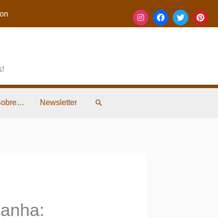
on
s!
Pesquisar
Sobre…
Newsletter
manha: