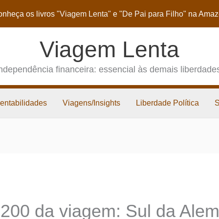
nheça os livros
"Viagem Lenta"
e
"De Pai para Filho"
na Amaz
Viagem Lenta
ndependência financeira: essencial às demais liberdade
entabilidades
Viagens/Insights
Liberdade Política
 200 da viagem: Sul da Ale