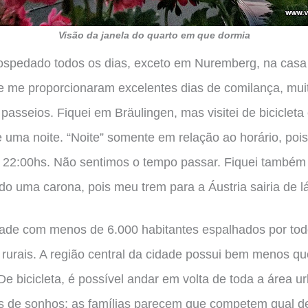
Visão da janela do quarto em que dormia
hospedado todos os dias, exceto em Nuremberg, na cas
 me proporcionaram excelentes dias de comilança, muit
 passeios. Fiquei em Bräulingen, mas visitei de bicicleta
e uma noite. “Noite” somente em relação ao horário, poi
 22:00hs. Não sentimos o tempo passar. Fiquei também
o uma carona, pois meu trem para a Áustria sairia de lá
ade com menos de 6.000 habitantes espalhados por tod
 rurais. A região central da cidade possui bem menos qu
De bicicleta, é possível andar em volta de toda a área 
ins de sonhos: as famílias parecem que competem qual d