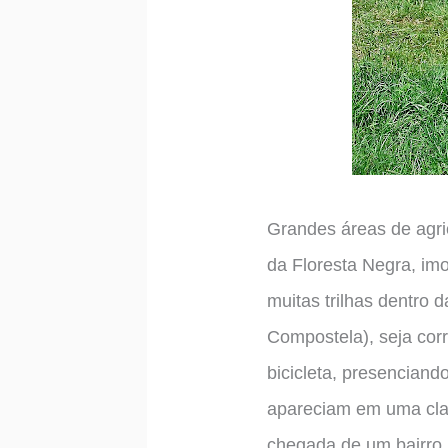
Grandes áreas de agr
da Floresta Negra, imo
muitas trilhas dentro 
Compostela), seja cor
bicicleta, presencian
apareciam em uma clar
chegada de um bairro 