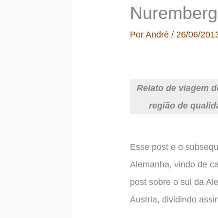
Nuremberg,
Por
André
/
26/06/201
Relato de viagem d
região de quali
Esse post e o subsequ
Alemanha, vindo de c
post sobre o sul da Al
Áustria, dividindo assi