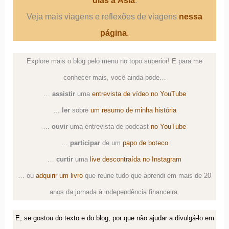
dias à Ásia
.
Veja mais viagens e reflexões de viagens
nessa
página
.
Explore mais o blog pelo menu no topo superior! E para me
conhecer mais, você ainda pode…
…
assistir
uma
entrevista de vídeo no YouTube
…
ler
sobre
um resumo de minha história
…
ouvir
uma
entrevista de podcast
no YouTube
…
participar
de um
papo de boteco
…
curtir
uma
live descontraída no Instagram
… ou
adquirir um livro
que reúne tudo que aprendi em mais de 20
anos da jornada à independência financeira.
E, se gostou do texto e do blog, por que não ajudar a divulgá-lo em