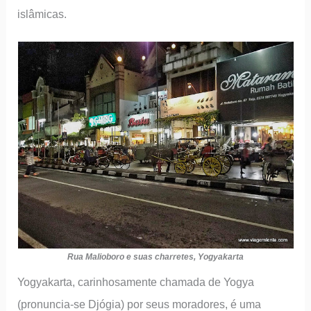
islâmicas.
Rua Malioboro e suas charretes, Yogyakarta
Yogyakarta, carinhosamente chamada de Yogya
(pronuncia-se Djógia) por seus moradores, é uma