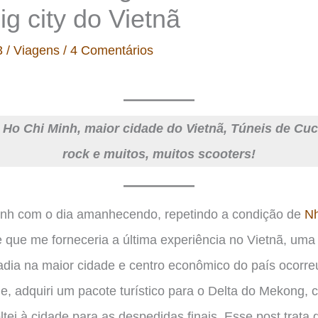
ig city do Vietnã
3
/
Viagens
/
4 Comentários
 Ho Chi Minh, maior cidade do Vietnã, Túneis de Cuc
rock e muitos, muitos scooters!
nh com o dia amanhecendo, repetindo a condição de
Nh
e que me forneceria a última experiência no Vietnã, um
tadia na maior cidade e centro econômico do país ocorr
e, adquiri um pacote turístico para o Delta do Mekong,
ltei à cidade para as despedidas finais. Esse post trat