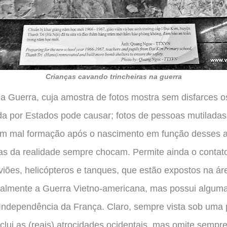
Crianças cavando trincheiras na guerra
 Guerra, cuja amostra de fotos mostra sem disfarces 
a por Estados pode causar; fotos de pessoas mutilada
m mal formação após o nascimento em função desses ag
as da realidade sempre chocam. Permite ainda o contat
viões, helicópteros e tanques, que estão expostos na á
palmente a Guerra Vietno-americana, mas possui algum
Independência da França. Claro, sempre vista sob uma 
clui as (reais) atrocidades ocidentais, mas omite sempr