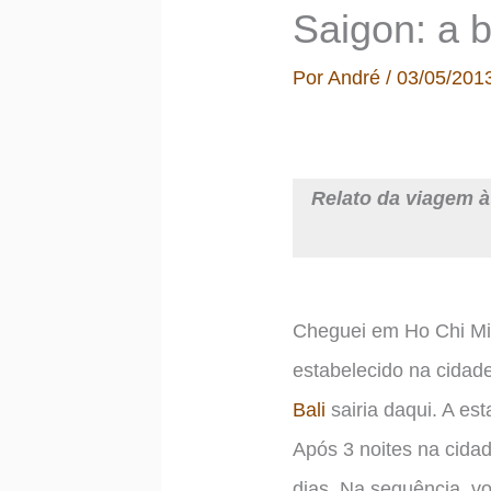
Saigon: a b
Por
André
/
03/05/201
Relato da viagem à
Cheguei em Ho Chi Mi
estabelecido na cidad
Bali
sairia daqui. A es
Após 3 noites na cidad
dias. Na sequência, vo