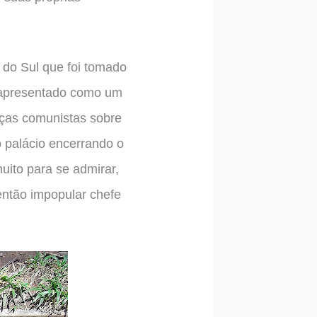
ã do Sul que foi tomado
É apresentado como um
rças comunistas sobre
o palácio encerrando o
uito para se admirar,
então impopular chefe