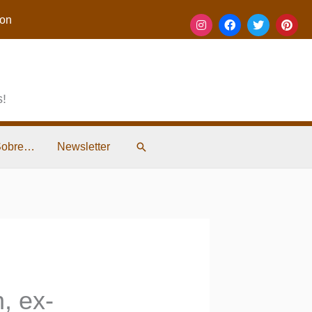
on
s!
Pesquisar
Sobre…
Newsletter
, ex-