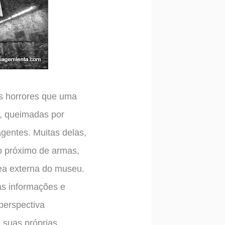
os horrores que uma
s, queimadas por
entes. Muitas delas,
o próximo de armas,
rea externa do museu.
as informações e
perspectiva
e suas próprias