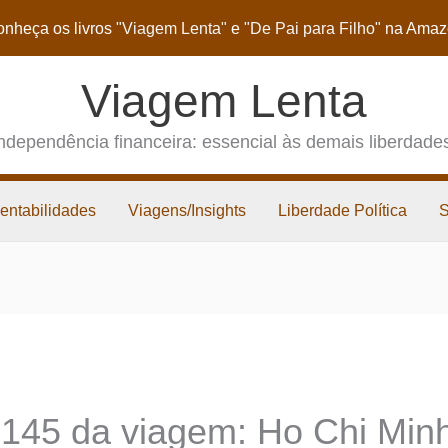
nheça os livros
"Viagem Lenta"
e
"De Pai para Filho"
na Amaz
Viagem Lenta
ndependência financeira: essencial às demais liberdade
entabilidades
Viagens/Insights
Liberdade Política
 145 da viagem: Ho Chi Minh