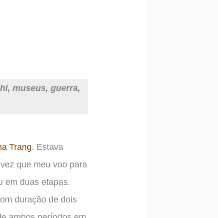
hi, museus, guerra,
a Trang
. Estava
a vez que meu voo para
eu em duas etapas.
 com duração de dois
a de ambos períodos em