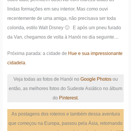
lindas formações em seu interior. Mas como ouvi
recentemente de uma amiga, não precisava ser toda
colorida, estilo Walt Disney 🙂 E após um pneu furado
da Van, chegamos de volta à Hanói no dia seguinte…
Próxima parada: a cidade de
Hue e sua imp
r
essionante
cidadela
.
Veja todas as fotos de Hanói no
Google Photos
ou
então, as melhores fotos do Sudeste Asiático no álbum
do
Pinterest
.
As postagens dos roteiros e também dessa aventura
que começou na Europa, passou pela Ásia, retornando