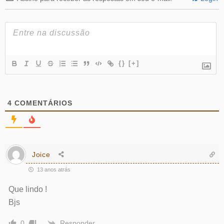
{}
[+]
4
COMENTÁRIOS
Joice
13 anos atrás
Que lindo !
Bjs
Responder
0