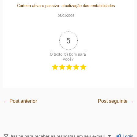
Carteira ativa x passiva: atualização das rentabilidades
05/01/2026
5
O texto foi bom para 
você?
←
Post anterior
Post seguinte
→
Assine para receber as respostas em seu e-mail!
Login