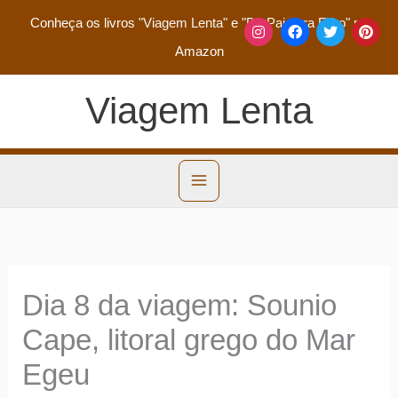
Conheça os livros
"Viagem Lenta"
e
"De Pai para Filho"
na
Amazon
Viagem Lenta
Dia 8 da viagem: Sounio
Cape, litoral grego do Mar
Egeu