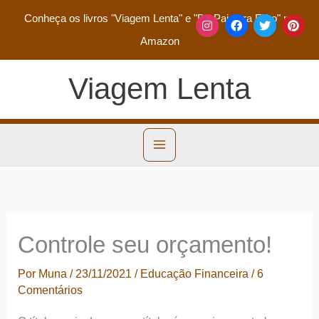
Conheça os livros
"Viagem Lenta"
e
"De Pai para Filho"
na
Amazon
Viagem Lenta
Controle seu orçamento!
Por
Muna
/
23/11/2021
/
Educação Financeira
/
6
Comentários