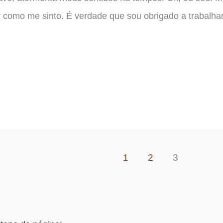
ar como me sinto. É verdade que sou obrigado a trabalha
1
2
3