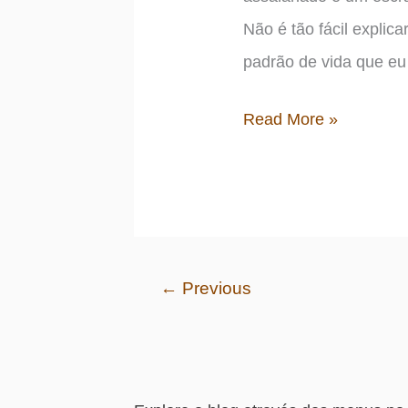
Não é tão fácil explic
padrão de vida que eu
Sou
Read More »
mesmo
um
escravo?
←
Previous