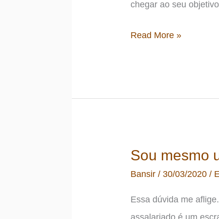
chegar ao seu objetiv
Como
Read More »
lidar
com
o
estresse
financeiro
Sou mesmo u
Bansir
/
30/03/2020
/
E
Essa dúvida me aflige.
assalariado é um escr