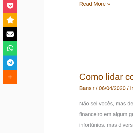
Dizer
Read More »
sim
significa
também
dizer
não
Como lidar co
Bansir
/
06/04/2020
/
I
Não sei vocês, mas de
financeiro em algum g
infortúnios, mas dive