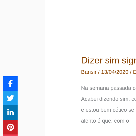
um
orçamento
familiar
apertado
Dizer sim sig
Bansir
/
13/04/2020
/
E
Na semana passada con
Acabei dizendo sim, c
e estou bem cético s
alento é que, com o