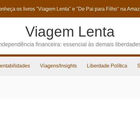
nheça os livros
"Viagem Lenta"
e
"De Pai para Filho"
na Amaz
Viagem Lenta
ndependência financeira: essencial às demais liberdade
entabilidades
Viagens/Insights
Liberdade Política