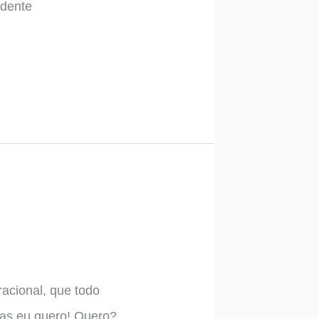
ndente
racional, que todo
Mas eu quero! Quero?